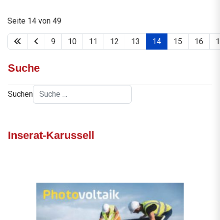
Seite 14 von 49
9
10
11
12
13
14
15
16
1
Suche
Suchen
Inserat-Karussell