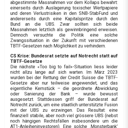
abgestimmte Massnahmen vor dem Kollaps bewahrt:
einerseits durch Auslagerung toxischer Wertpapiere
und deren Verlustrisiken in den SNB-StabFund und
andererseits durch eine Kapitalspritze durch den
Bund an die UBS. Zwar sollten sich beide
Massnahmen letztlich als gewinnbringend erweisen.
Dennoch versuchte die Politik eine solche
Zwangssituation in der Zukunft mit verschiedenen
TBTF-Gesetzen nach Möglichkeit zu verhindern.
CS Krise: Bundesrat setzte auf Notrecht statt auf
TBTF-Gesetze
Die nächste «Too big to fail»-Situation liess leider
nicht allzu lange auf sich warten. Im März 2023
wurden bei der Rettung der Credit Suisse die TBTF-
Gesetze aber nur teilweise angewendet, und das
eigentliche Kernstück – die geordnete Abwicklung
oder Sanierung der Bank – wurde bewusst
ausgesetzt. Stattdessen griff der Bundesrat auf
Notrecht zurück, um eine staatlich unterstützte Fusion
mit der UBS zu erzwingen. Das Resultat: eine
finanziell stabile, aber noch viel grössere UBS (nebst
noch hängigen Rechtsfällen insbesondere um die
AT1-Anleiheninvestoren). Eine solche ‚Monsterbank’