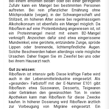
Bei einem erhöhten Bedarf oder bei einer geringeren
Zufuhr kann ein Mangel bei bestimmten Personen
auftreten. Bei rein pflanzlicher Ernährung ohne
Milchprodukte (vegan), in der Schwangerschaft und
Stillzeit, im höheren Alter sowie bei regelmässigem
Alkoholkonsum ist ebenfalls ein Mangel möglich. Da
Riboflavin auf eine Proteinbindung angewiesen ist, ist
ein Proteinmangel meist mit einem B2-Mangel
verknüpft. Anzeichen dafür sind etwa eingerissene
Mundwinkel, eine gerötete, entzündete Zunge, spröde
Lippen oder brennende, lichtempfindliche Augen.
Solche Beschwerden haben allerdings viele mögliche
Ursachen. Daher fragen Sie im Zweifel bei uns oder
bei ihrem Hausarzt nach.
Gut zu wissen:
Riboflavin ist intensiv gelb. Diese kräftige Farbe wird
auch in der Lebensmittelindustrie eingesetzt. Als
«gesunder» Farbstoff mit der E-Nummer E101 gibt
Riboflavin etwa Süsswaren, Desserts, Teigwaren
oder Getränken den gewünschten Ton. In vielen
Apotheken kann man Riboflavin für diese Zwecke
kaufen. In höherer Dosierung wird Riboflavin ärztlich
zur Vorbeugung von Migräne eingesetzt. Ein