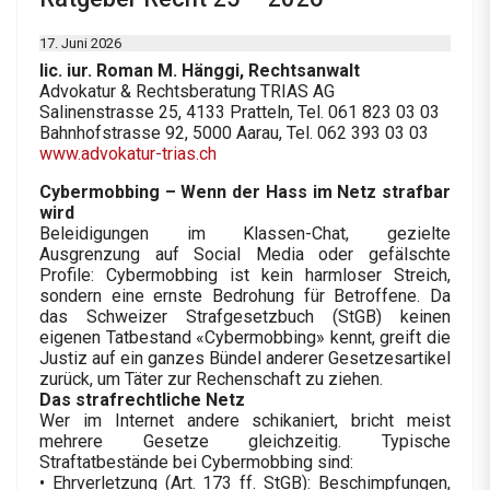
17. Juni 2026
lic. iur. Roman M. Hänggi, Rechtsanwalt
Advokatur & Rechtsberatung TRIAS AG
Salinenstrasse 25, 4133 Pratteln, Tel. 061 823 03 03
Bahnhofstrasse 92, 5000 Aarau, Tel. 062 393 03 03
www.advokatur-trias.ch
Cybermobbing – Wenn der Hass im Netz strafbar
wird
Beleidigungen im Klassen-Chat, gezielte
Ausgrenzung auf Social Media oder gefälschte
Profile: Cybermobbing ist kein harmloser Streich,
sondern eine ernste Bedrohung für Betroffene. Da
das Schweizer Strafgesetzbuch (StGB) keinen
eigenen Tatbestand «Cybermobbing» kennt, greift die
Justiz auf ein ganzes Bündel anderer Gesetzesartikel
zurück, um Täter zur Rechenschaft zu ziehen.
Das strafrechtliche Netz
Wer im Internet andere schikaniert, bricht meist
mehrere Gesetze gleichzeitig. Typische
Straftatbestände bei Cybermobbing sind:
• Ehrverletzung (Art. 173 ff. StGB): Beschimpfungen,