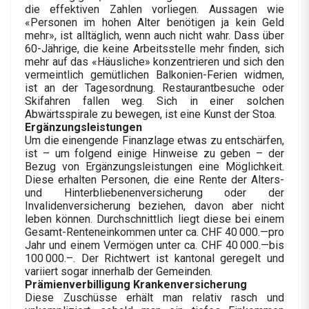
die effektiven Zahlen vorliegen. Aussagen wie
«Personen im hohen Alter benötigen ja kein Geld
mehr», ist alltäglich, wenn auch nicht wahr. Dass über
60-Jährige, die keine Arbeitsstelle mehr finden, sich
mehr auf das «Häusliche» konzentrieren und sich den
vermeintlich gemütlichen Bal­ko­nien-­Ferien widmen,
ist an der Tagesordnung. Restaurantbesuche oder
Skifahren fallen weg. Sich in einer solchen
Abwärtsspirale zu bewegen, ist eine Kunst der Stoa.
Ergänzungsleistungen
Um die einengende Finanzlage etwas zu entschärfen,
ist – um folgend einige Hinweise zu geben – der
Bezug von Ergänzungsleistungen eine Möglichkeit.
Diese erhalten Personen, die eine Rente der Alters-
und Hinterbliebenenversicherung oder der
Invalidenversicherung beziehen, davon aber nicht
leben können. Durchschnittlich liegt diese bei einem
Gesamt-Renteneinkommen unter ca. CHF 40 000.—pro
Jahr und einem Vermögen unter ca. CHF 40 000.—bis
100 000.–. Der Richtwert ist kantonal geregelt und
variiert sogar innerhalb der Gemeinden.
Prämienverbilligung Krankenversicherung
Diese Zuschüsse erhält man relativ rasch und