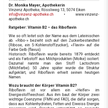
Dr. Monika Mayer, Apothekerin
Vinzenz Apotheke, Rössliweg 13, 5074 Eiken
info@vinzenz-apotheke.ch
• www.vinzenz-
apotheke.ch
Ratgeber: Vitamin B2 – das Riboflavin
Wie so oft leitet sich der Name aus dem Lateinischen
ab. «Ribo-» bezieht sich auf den Zuckerbestandteil
(Ribose, ein 5-Kohlenstoffzucker), «Flavin» auf die
Farbe Gelb (flavus).
Historisch: Riboflavin wurde bereits 1879 entdeckt
und als Farbstoff aus Milchprodukten (Molke) isoliert.
Dazumal nannte man den Stoff Lactochrom
(Milchfarbe). 50 Jahre später wurde die Struktur
aufgeklärt, und Riboflavin erhielt seinen heutigen
Namen.
Wozu braucht der Körper Vitamin B2?
Riboflavin ist vor allem ein «Helfer» im
Energiestoffwechsel. Aus ihm baut der Körper zwei
wichtige Coenzyme (FMN und FAD), die dafür sorgen,
dass aus Kohlenhydraten, Fetten und Eiweiss Energie