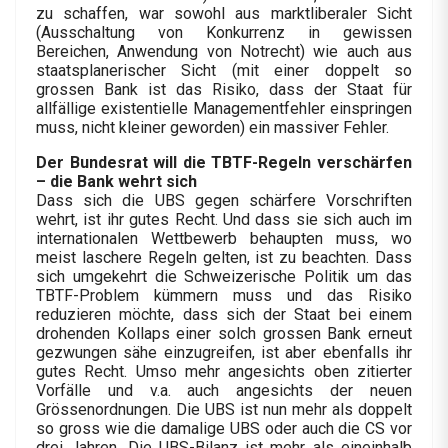
zu schaffen, war sowohl aus marktliberaler Sicht
(Ausschaltung von Konkurrenz in gewissen
Bereichen, Anwendung von Notrecht) wie auch aus
staatsplanerischer Sicht (mit einer doppelt so
grossen Bank ist das Risiko, dass der Staat für
allfällige existentielle Managementfehler einspringen
muss, nicht kleiner geworden) ein massiver Fehler.
Der Bundesrat will die TBTF-Regeln verschärfen
– die Bank wehrt sich
Dass sich die UBS gegen schärfere Vorschriften
wehrt, ist ihr gutes Recht. Und dass sie sich auch im
internationalen Wettbewerb behaupten muss, wo
meist laschere Regeln gelten, ist zu beachten. Dass
sich umgekehrt die Schweizerische Politik um das
TBTF-Problem kümmern muss und das Risiko
reduzieren möchte, dass sich der Staat bei einem
drohenden Kollaps einer solch grossen Bank erneut
gezwungen sähe einzugreifen, ist aber ebenfalls ihr
gutes Recht. Umso mehr angesichts oben zitierter
Vorfälle und v.a. auch angesichts der neuen
Grössenordnungen. Die UBS ist nun mehr als doppelt
so gross wie die damalige UBS oder auch die CS vor
drei Jahren. Die UBS-Bilanz ist mehr als eineinhalb