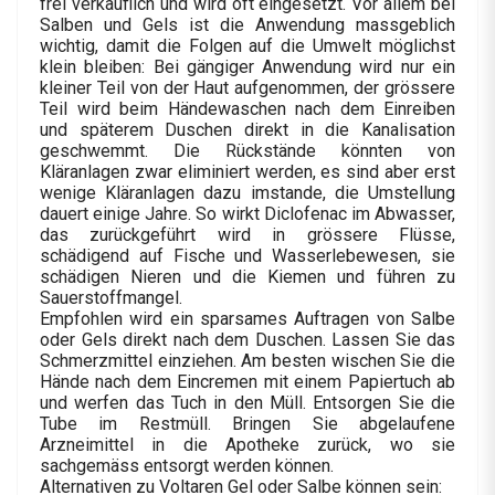
frei verkäuflich und wird oft eingesetzt. Vor allem bei
Salben und Gels ist die Anwendung massgeblich
wichtig, damit die Folgen auf die Umwelt möglichst
klein bleiben: Bei gängiger Anwendung wird nur ein
kleiner Teil von der Haut aufgenommen, der grössere
Teil wird beim Händewaschen nach dem Einreiben
und späterem Duschen direkt in die Kanalisation
geschwemmt. Die Rückstände könnten von
Kläranlagen zwar eliminiert werden, es sind aber erst
wenige Kläranlagen dazu imstande, die Umstellung
dauert einige Jahre. So wirkt Diclofenac im Abwasser,
das zurückgeführt wird in grössere Flüsse,
schädigend auf Fische und Wasserlebewesen, sie
schädigen Nieren und die Kiemen und führen zu
Sauerstoffmangel.
Empfohlen wird ein sparsames Auftragen von Salbe
oder Gels direkt nach dem Duschen. Lassen Sie das
Schmerzmittel einziehen. Am besten wischen Sie die
Hände nach dem Eincremen mit einem Papiertuch ab
und werfen das Tuch in den Müll. Entsorgen Sie die
Tube im Restmüll. Bringen Sie abgelaufene
Arzneimittel in die Apotheke zurück, wo sie
sachgemäss entsorgt werden können.
Alternativen zu Voltaren Gel oder Salbe können sein: