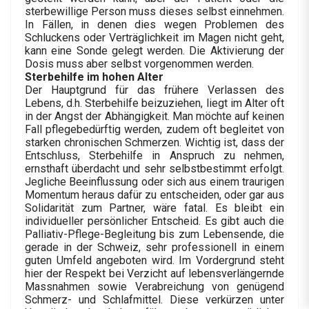
sterbewillige Person muss dieses selbst einnehmen.
In Fällen, in denen dies wegen Problemen des
Schluckens oder Verträglichkeit im Magen nicht geht,
kann eine Sonde gelegt werden. Die Aktivierung der
Dosis muss aber selbst vorgenommen werden.
Sterbehilfe im hohen Alter
Der Hauptgrund für das frühere Verlassen des
Lebens, d.h. Sterbehilfe beizuziehen, liegt im Alter oft
in der Angst der Abhängigkeit. Man möchte auf keinen
Fall pflegebedürftig werden, zudem oft begleitet von
starken chronischen Schmerzen. Wichtig ist, dass der
Entschluss, Sterbehilfe in Anspruch zu nehmen,
ernsthaft überdacht und sehr selbstbestimmt erfolgt.
Jegliche Beeinflussung oder sich aus einem traurigen
Momentum heraus dafür zu entscheiden, oder gar aus
Solidarität zum Partner, wäre fatal. Es bleibt ein
individueller persönlicher Entscheid. Es gibt auch die
Palliativ-Pflege-Begleitung bis zum Lebensende, die
gerade in der Schweiz, sehr professionell in einem
guten Umfeld angeboten wird. Im Vordergrund steht
hier der Respekt bei Verzicht auf lebensverlängernde
Massnahmen sowie Verabreichung von genügend
Schmerz- und Schlafmittel. Diese verkürzen unter