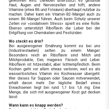
gewonnen wird. Daneben unterstützt es gesunde
Haut, Augen und Nervenzellen und hilft, andere
Vitamine (etwa B6 und Folsäure) überhaupt nutzbar zu
machen. Daher kann ein Vitamin-B2-Mangel auch zu
einem B6-Mangel führen. Auch beim Schutz unserer
Zellen vor «oxidativem Stress» spielt es eine Rolle.
Ebenso unterstützt Riboflavin die Leber bei der
Entgiftung von Chemikalien und Pestiziden.
Wo steckt es drin?
Bei ausgewogener Ernährung kommt es bei uns
(Industriestaaten) selten zu einem Mangel.
Besonders reich an Riboflavin sind Milch und
Milchprodukte, Eier, mageres Fleisch und Leber.
Riboflavin ist hitzestabil, aber lichtempfindlich. Beim
Kochen geht vor allem etwas verloren, weil es als
wasserlösliches Vitamin ins Kochwasser übergeht.
Wer dieses für Suppen oder Saucen mitverwendet,
erhält davon mehr. Der tägliche Bedarf eines
Erwachsenen liegt bei rund 1,1 bis 1,6 mg. Eine
Menge, die sich mit ausgewogener Kost gut decken
lässt.
Wann kann es knapp werden?