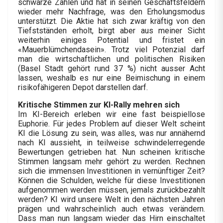
schwarze Zahlen und hat in seinen Geschäftsfeldern
wieder mehr Nachfrage, was den Erholungsmodus
unterstützt. Die Aktie hat sich zwar kräftig von den
Tiefstständen erholt, birgt aber aus meiner Sicht
weiterhin einiges Potential und fristet ein
«Mauerblümchendasein». Trotz viel Potenzial darf
man die wirtschaftlichen und politischen Risiken
(Basel Stadt gehört rund 37 %) nicht ausser Acht
lassen, weshalb es nur eine Beimischung in einem
risikofähigeren Depot darstellen darf.
Kritische Stimmen zur KI-Rally mehren sich
Im KI-Bereich erleben wir eine fast beispiellose
Euphorie. Für jedes Problem auf dieser Welt scheint
KI die Lösung zu sein, was alles, was nur annähernd
nach KI aussieht, in teilweise schwindelerregende
Bewertungen getrieben hat. Nun scheinen kritische
Stimmen langsam mehr gehört zu werden. Rechnen
sich die immensen Investitionen in vernünftiger Zeit?
Können die Schulden, welche für diese Investitionen
aufgenommen werden müssen, jemals zurückbezahlt
werden? KI wird unsere Welt in den nächsten Jahren
prägen und wahrscheinlich auch etwas verändern.
Dass man nun langsam wieder das Hirn einschaltet