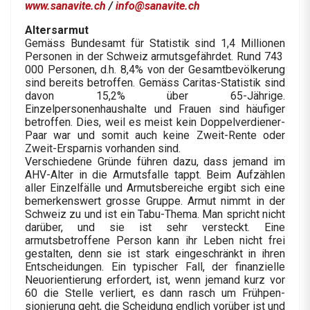
www.sanavite.ch
/
info@sanavite.ch
Altersarmut
Gemäss Bundesamt für Statistik sind 1,4 Millionen
Personen in der Schweiz armutsgefährdet. Rund 743
000 Personen, d.h. 8,4% von der Gesamtbevölkerung
sind bereits betroffen. Gemäss Caritas-Statistik sind
davon 15,2% über 65-Jährige.
Einzelpersonenhaushalte und Frauen sind häufiger
betroffen. Dies, weil es meist kein Doppelverdiener-
Paar war und somit auch keine Zweit-Rente oder
Zweit-Ersparnis vorhanden sind.
Verschiedene Gründe führen dazu, dass jemand im
AHV-Alter in die Armutsfalle tappt. Beim Aufzählen
aller Einzelfälle und Armutsbereiche ergibt sich eine
bemerkenswert grosse Gruppe. Armut nimmt in der
Schweiz zu und ist ein Tabu-Thema. Man spricht nicht
darüber, und sie ist sehr versteckt. Eine
armutsbetroffene Person kann ihr Leben nicht frei
gestalten, denn sie ist stark eingeschränkt in ihren
Entscheidungen. Ein typischer Fall, der finanzielle
Neuorientierung erfordert, ist, wenn jemand kurz vor
60 die Stelle verliert, es dann rasch um Frühpen­
sionierung geht, die Scheidung endlich vorüber ist und