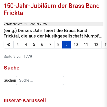
150-Jahr-Jubiläum der Brass Band
Fricktal
Veröffentlicht: 12. Februar 2025
(eing.) Dieses Jahr feiert die Brass Band
Fricktal, die aus der Musikgesellschaft Mumpf...
4
5
6
7
8
9
10
11
12
1
Seite 9 von 1779
Suche
Suchen
Inserat-Karussell