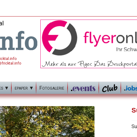
al
cktal.info
fricktal.info
es
epaper
Fotogalerie
S
Su