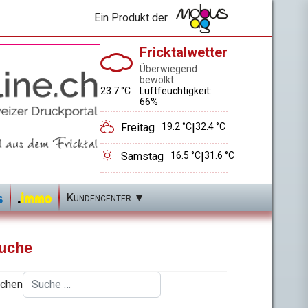
Ein Produkt der
Fricktalwetter
Überwiegend
bewölkt
23.7 °C
Luftfeuchtigkeit:
66%
Freitag
19.2 °C
|
32.4 °C
Samstag
16.5 °C
|
31.6 °C
Kundencenter
uche
chen