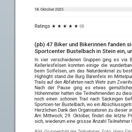
18. Oktober 2025
Ratings
(0)
(pb) 47 Biker und Bikerinnen fanden 
Sportcenter Bustelbach in Stein ein, 
In vier verschiedenen Gruppen ging es via
Kellerlesfelsen konnten einige die wunderba
beim Solfelsen, um das Naturdenkmal zu best
Highlight stand die Burg Bärenfels im Mittelpu
Trails auf den Abfahrten nach Wehr zum Zvieriha
Nach der Pause ging es etwas gemütliche
Höhenmeter hatten die Teilnehmenden zu diesem
noch einen schönen Trail nach Säckingen be
Sportcen-ter Bustelbach, wo ein Abschlussget
Herzlichen Dank den Organisatoren zu dieser su
Am Mittwoch, 29. Oktober, findet die letzte P
sich, wiederum eine grosse Anzahl Teilnehmer 
Bild: Gruppenbild der Teilnehmer. Foto: Hans Ern