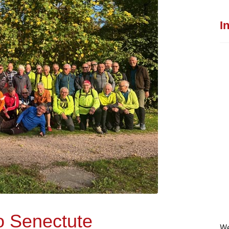
I
o Senectute
We