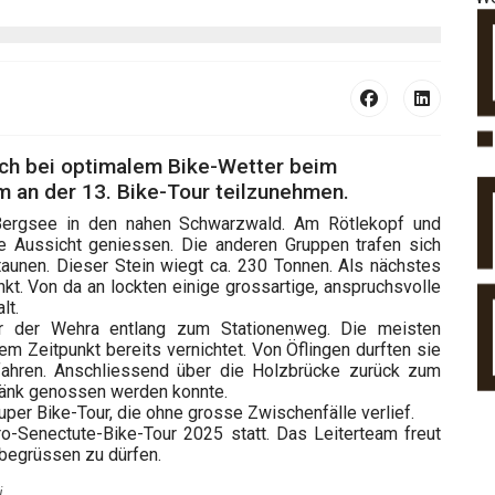
sich bei optimalem Bike-Wetter beim
um an der 13. Bike-Tour teilzunehmen.
 Bergsee in den nahen Schwarzwald. Am Rötlekopf und
re Aussicht geniessen. Die anderen Gruppen trafen sich
aunen. Dieser Stein wiegt ca. 230 Tonnen. Als nächstes
nkt. Von da an lockten einige grossartige, anspruchsvolle
lt.
r der Wehra entlang zum Stationenweg. Die meisten
 Zeitpunkt bereits vernichtet. Von Öflingen durften sie
fahren. Anschliessend über die Holzbrücke zurück zum
ränk genossen werden konnte.
per Bike-Tour, die ohne grosse Zwischenfälle verlief.
ro-Senectute-Bike-Tour 2025 statt. Das Leiterteam freut
begrüssen zu dürfen.
i