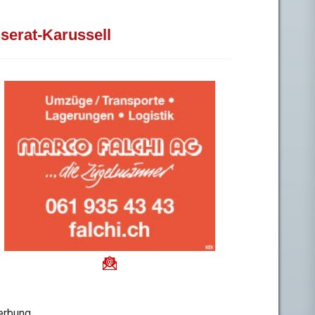
nserat-Karussell
rbung