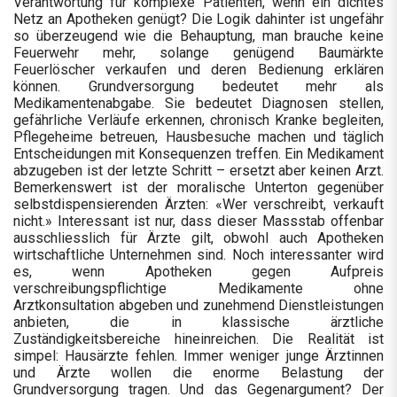
Verantwortung für komplexe Patienten, wenn ein dichtes
Netz an Apotheken genügt? Die Logik dahinter ist ungefähr
so überzeugend wie die Behauptung, man brauche keine
Feuerwehr mehr, solange genügend Baumärkte
Feuerlöscher verkaufen und deren Bedienung erklären
können. Grundversorgung bedeutet mehr als
Medikamentenabgabe. Sie bedeutet Diagnosen stellen,
gefährliche Verläufe erkennen, chronisch Kranke begleiten,
Pflegeheime betreuen, Hausbesuche machen und täglich
Entscheidungen mit Konsequenzen treffen. Ein Medikament
abzugeben ist der letzte Schritt – ersetzt aber keinen Arzt.
Bemerkenswert ist der moralische Unterton gegenüber
selbstdispensierenden Ärzten: «Wer verschreibt, verkauft
nicht.» Interessant ist nur, dass dieser Massstab offenbar
ausschliesslich für Ärzte gilt, obwohl auch Apotheken
wirtschaftliche Unternehmen sind. Noch interessanter wird
es, wenn Apotheken gegen Aufpreis
verschreibungspflichtige Medikamente ohne
Arztkonsultation abgeben und zunehmend Dienstleistungen
anbieten, die in klassische ärztliche
Zuständigkeitsbereiche hineinreichen. Die Realität ist
simpel: Hausärzte fehlen. Immer weniger junge Ärztinnen
und Ärzte wollen die enorme Belastung der
Grundversorgung tragen. Und das Gegenargument? Der