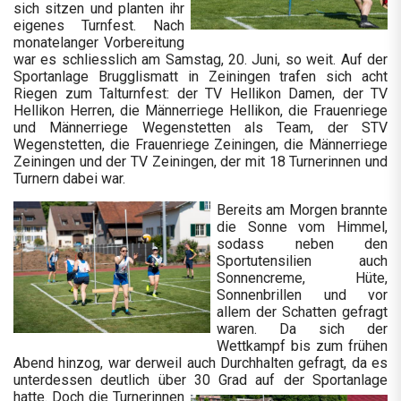
sich sitzen und planten ihr
eigenes Turnfest. Nach
monatelanger Vorbereitung
war es schliesslich am Samstag, 20. Juni, so weit. Auf der
Sportanlage Brugglismatt in Zeiningen trafen sich acht
Riegen zum Talturnfest: der TV Hellikon Damen, der TV
Hellikon Herren, die Männerriege Hellikon, die Frauenriege
und Männerriege Wegenstetten als Team, der STV
Wegenstetten, die Frauenriege Zeiningen, die Männerriege
Zeiningen und der TV Zeiningen, der mit 18 Turnerinnen und
Turnern dabei war.
Bereits am Morgen brannte
die Sonne vom Himmel,
sodass neben den
Sportutensilien auch
Sonnencreme, Hüte,
Sonnenbrillen und vor
allem der Schatten gefragt
waren. Da sich der
Wettkampf bis zum frühen
Abend hinzog, war derweil auch Durchhalten gefragt, da es
unterdessen deutlich über 30 Grad auf der Sportanlage
hatte. Doch
die Turnerinnen