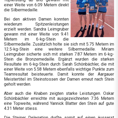
einer Weite von 6.09 Metern direkt
die Silbermedaille.
Bei den aktiven Damen konnten
wiederum Spitzenleistungen
erzielt werden. Sandra Leimgruber
gewann mit einer Weite von 9.41
Metern im 6-kg-Stein die
Silbermedaille. Zusätzlich holte sie sich mit 5.75 Metern im
12.5-kg-Stein eine weitere Silbermedaille. Miriam
Leimgruber sicherte sich mit starken 7.87 Metern im 6-kg-
Stein die Bronzemedaille. Ergänzt wurden die starken
Resultate im 6-kg-Stein durch Sarah Schönbächler, die mit
einer Weite von 5.58 Metern ebenfalls wichtige Punkte zum
Teamresultat beisteuerte. Damit konnte der Aargauer
Meistertitel im Steinstossen der Damen erneut nach Stein
geholt werden.
Aber auch die Knaben zeigten starke Leistungen. Oskar
Schönbächler erreichte mit ausgezeichneten 7.36 Metern
eine Topweite, während Yannick Blatter den Stein auf gute
4.31 Meter stiess.
Die Steiner Delegation durfte somit auf einen äusserst