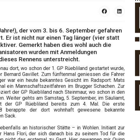
ahre!), der vom 3. bis 6. September gefahren
 Er ist nicht nur einen Tag länger (vier statt
aktiver. Gemerkt haben dies wohl auch die
ganisatoren wurden mit Anmeldungen
dieses Rennens unterstreicht.
enau dort, wo schon der 1. GP Rüebliland gestartet wurde,
r Bernard Gavillet. Zum fünftenmal geniessen die Fahrer
eger war ein heute bekanntes Gesicht im Radsport: Mats
mal ein Mannschaftszeitfahren im Brugger Schachen. Zur
oziert der GP Rüebliland nach Steinmaur, wo schon in den
n. Weiter gehts am Samstag, 5. September, im Säuliamt,
ert der GP Rüebliland bereits zum 4. Mal. Die erste
988 berappte der dort wohnhaft gewesene bekannte
en Sack.
enfalls an historischer Stätte – in Wohlen. Initiant zur
 Hans Flori, der sich danach bis zu seinem Tod für die
man nicht das erstemal zu Gast. Hier gewannen mir Quinn