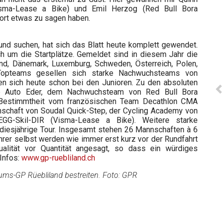
isma-Lease a Bike) und Emil Herzog (Red Bull Bora
port etwas zu sagen haben.
nd suchen, hat sich das Blatt heute komplett gewendet.
h um die Startplätze. Gemeldet sind in diesem Jahr die
nd, Dänemark, Luxemburg, Schweden, Österreich, Polen,
 Topteams gesellen sich starke Nachwuchsteams von
en sich heute schon bei den Junioren. Zu den absoluten
ke Auto Eder, dem Nachwuchsteam von Red Bull Bora
 Bestimmtheit vom französischen Team Decathlon CMA
chaft von Soudal Quick-Step, der Cycling Academy von
GG-Skil-DIR (Visma-Lease a Bike). Weitere starke
diesjährige Tour. Insgesamt stehen 26 Mannschaften à 6
hrer selbst werden wie immer erst kurz vor der Rundfahrt
ualität vor Quantität angesagt, so dass ein würdiges
Infos:
www.gp-ruebliland.ch
äums-GP Rüebliland bestreiten. Foto: GPR