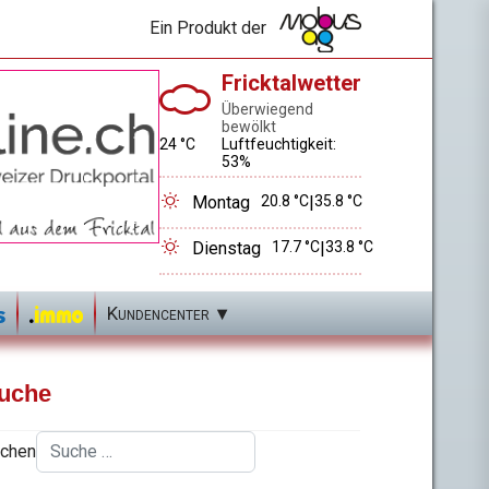
Ein Produkt der
Fricktalwetter
Überwiegend
bewölkt
24 °C
Luftfeuchtigkeit:
53%
Montag
20.8 °C
|
35.8 °C
Dienstag
17.7 °C
|
33.8 °C
Kundencenter
uche
chen