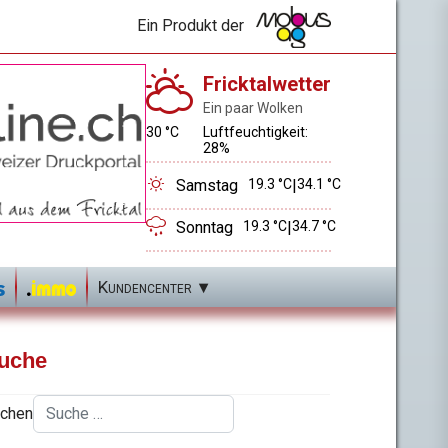
Ein Produkt der
Fricktalwetter
Ein paar Wolken
30 °C
Luftfeuchtigkeit:
28%
Samstag
19.3 °C
|
34.1 °C
Sonntag
19.3 °C
|
34.7 °C
Kundencenter
uche
chen