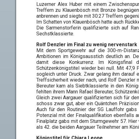
Luzerner Alex Huber mit einem Zwischenspur
Treffern zu Klauenbösch mit Bronze begnügen.
anbrennen und siegte mit 30:27 Treffern gegen
Im Schatten von Klauenbösch hatte auch Rückke
Die Sarmenstorferin qualifizierte sich auf R
Sechstklassierte.
Rolf Denzler im Final zu wenig nervenstark
Mit dem Sportgewehr auf die 300-m-Distanz 
Ambitionen im Königsausstich deutlich an. D
damit diese Konkurrenz. Im Königsfinal
Schützenkönigstitel wieder bei null. Mit 47,
sogleich unter Druck. Zwar gelang ihm darauf
Treffsicherheit wieder nach, und Rolf Denzler 
Bereuter kam als Siebtklassierte in den König
fehlten ihrem Mann Rafael Bereuter, Schützenk
Gleich zwei Aargauer qualifizierten sich für 
schoss zwar gut, aber ein Quäntchen Präzision
Auch für den Routinier der SG Lauffohr gabs
Potenzial mit der Finalqualifikation ebenfalls a
Finalplatz gabs mit dem Sturmgewehr 57. Hier
als 42. die beiden Aargauer Teilnehmer am Kön
Königstitel für Chiara Leone