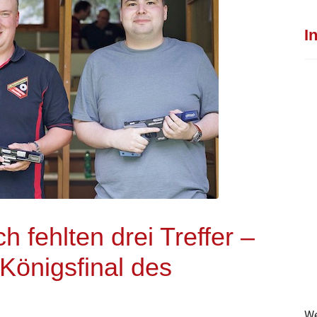
I
 fehlten drei Treffer –
Königsfinal des
We