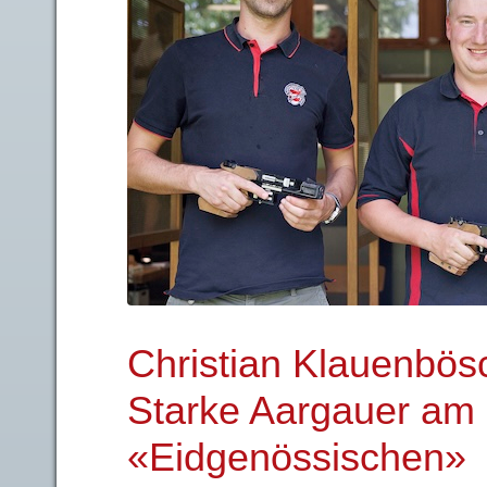
Christian Klauenbösch
Starke Aargauer am 
«Eidgenössischen»