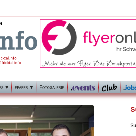
al
cktal.info
fricktal.info
es
epaper
Fotogalerie
S
Su