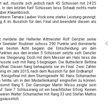
t auf, musste sich jedoch nach 45 Schüssen mit 24:25
 In den letzten fünf Schüssen liess Schaub nichts mehr
über Klauenbösch.
hrerin Tamara Lauber-Vock eine starke Leistung gezeigt.
ang 4 im Ausstich für den Final und beendete diesen als
meldete der Hallwiler Altmeister Rolf Denzler seine
er Seetaler Routinier schoss 290 Punkte und dominierte
 der besten Acht begann die Entscheidung um den
9 Punkten aus den ersten 5 Schüssen setzte sich Denzler
 eine Steigerung. Doch mit dem Messer am Hals liess die
musste sich mit Rang 5 begnügen. Die Buttwilerin Bettina
sfinal. Diesen Rang behauptete sie im Final. Zwei Zähler
önig im Jahr 2015, nach dem Ausstich für den Endkampf.
den Königsfinal mit dem Sturmgewehr 90. Hans Schumacher
 fehlte, um in den Medaillenkampf eingreifen zu können.
 somit Rang 5. Der Gansinger Martin Weiss zeigte sein
uf. Sein 7. Schlussrang ist ein beachtlicher Erfolg. Keinen
 waren Walter Schumacher mit Rang 33 und Stefan Mathis
igsausstich.