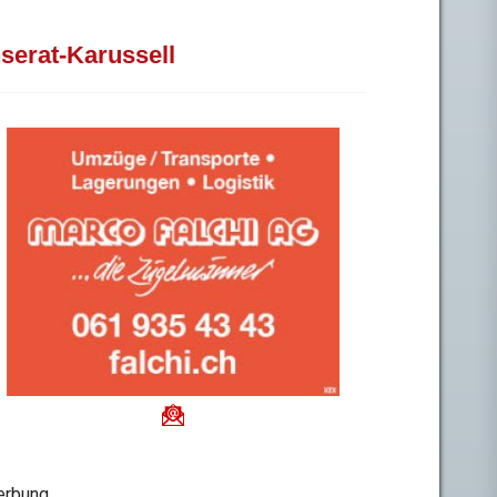
nserat-Karussell
rbung