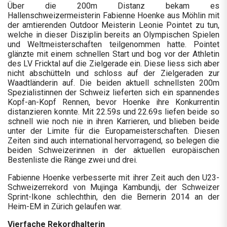
Über die 200m Distanz bekam es
Hallenschweizermeisterin Fabienne Hoenke aus Möhlin mit
der amtierenden Outdoor Meisterin Leonie Pointet zu tun,
welche in dieser Disziplin bereits an Olympischen Spielen
und Weltmeisterschaften teilgenommen hatte. Pointet
glänzte mit einem schnellen Start und bog vor der Athletin
des LV Fricktal auf die Zielgerade ein. Diese liess sich aber
nicht abschütteln und schloss auf der Zielgeraden zur
Waadtländerin auf. Die beiden aktuell schnellsten 200m
Spezialistinnen der Schweiz lieferten sich ein spannendes
Kopf-an-Kopf Rennen, bevor Hoenke ihre Konkurrentin
distanzieren konnte. Mit 22.59s und 22.69s liefen beide so
schnell wie noch nie in ihren Karrieren, und blieben beide
unter der Limite für die Europameisterschaften. Diesen
Zeiten sind auch international hervorragend, so belegen die
beiden Schweizerinnen in der aktuellen europäischen
Bestenliste die Ränge zwei und drei.
Fabienne Hoenke verbesserte mit ihrer Zeit auch den U23-
Schweizerrekord von Mujinga Kambundji, der Schweizer
Sprint-Ikone schlechthin, den die Bernerin 2014 an der
Heim-EM in Zürich gelaufen war.
Vierfache Rekordhalterin