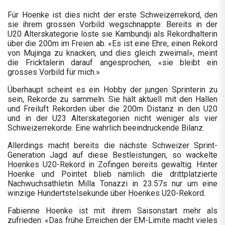
Für Hoenke ist dies nicht der erste Schweizerrekord, den
sie ihrem grossen Vorbild wegschnappte: Bereits in der
U20 Alterskategorie löste sie Kambundji als Rekordhalterin
über die 200m im Freien ab. «Es ist eine Ehre, einen Rekord
von Mujinga zu knacken, und dies gleich zweimal», meint
die Fricktalerin darauf angesprochen, «sie bleibt ein
grosses Vorbild für mich.»
Überhaupt scheint es ein Hobby der jungen Sprinterin zu
sein, Rekorde zu sammeln. Sie hält aktuell mit den Hallen
und Freiluft Rekorden über die 200m Distanz in den U20
und in der U23 Alterskategorien nicht weniger als vier
Schweizerrekorde. Eine wahrlich beeindruckende Bilanz.
Allerdings macht bereits die nächste Schweizer Sprint-
Generation Jagd auf diese Bestleistungen, so wackelte
Hoenkes U20-Rekord in Zofingen bereits gewaltig. Hinter
Hoenke und Pointet blieb nämlich die drittplatzierte
Nachwuchsathletin Milla Tonazzi in 23.57s nur um eine
winzige Hundertstelsekunde über Hoenkes U20-Rekord.
Fabienne Hoenke ist mit ihrem Saisonstart mehr als
zufrieden: «Das frühe Erreichen der EM-Limite macht vieles