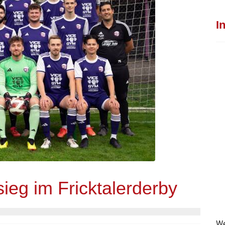
I
ieg im Fricktalerderby
We