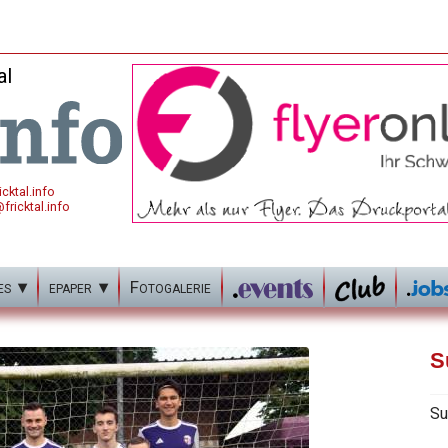
al
cktal.info
fricktal.info
es
epaper
Fotogalerie
S
Su