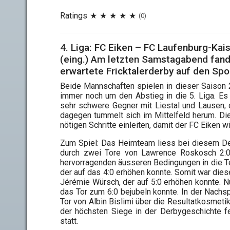
Ratings
(0)
4. Liga: FC Eiken – FC Laufenburg-Kai
(eing.) Am letzten Samstagabend fan
erwartete Fricktalerderby auf den Spor
Beide Mannschaften spielen in dieser Saison
immer noch um den Abstieg in die 5. Liga. Es
sehr schwere Gegner mit Liestal und Lausen, d
dagegen tummelt sich im Mittelfeld herum. Di
nötigen Schritte einleiten, damit der FC Eiken 
Zum Spiel: Das Heimteam liess bei diesem Der
durch zwei Tore von Lawrence Roskosch 2:0
hervorragenden äusseren Bedingungen in die Te
der auf das 4:0 erhöhen konnte. Somit war dies
Jérémie Würsch, der auf 5:0 erhöhen konnte. N
das Tor zum 6:0 bejubeln konnte. In der Nachspi
Tor von Albin Bislimi über die Resultatkosmeti
der höchsten Siege in der Derbygeschichte fe
statt.