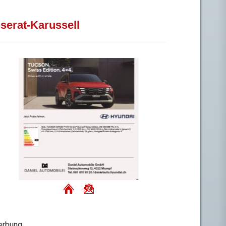
nserat-Karussell
rbung