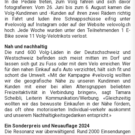
In die Pedale treten, zum Volg fahren und sich davor
fotografieren: Vom 26. Juni bis zum 6. August kamen die
Volg-Kundinnen und -Kunden auf ihren zwei Rädern richtig
in Fahrt und luden ihre Schnappschüsse eifrig unter
#velovolg auf Instagram oder auf der Website velovolg.ch
hoch. Jede Woche wurden unter den Teilnehmenden 1 E-
Bike sowie 11 Volg-Velotrikots verlost.
Nah und nachhaltig
Die rund 600 Volg-Läden in der Deutschschweiz und
Westschweiz befinden sich meist mitten im Dorf und
lassen sich gut zu Fuss oder mit dem Velo erreichen. Wer
für den nahen Einkauf aufs Auto verzichtet, hält sich fit und
schont die Umwelt. «Mit der Kampagne #velovolg wollten
wir die geografische Nähe zu unseren Kundinnen und
Kunden mit einer bei allen Altersgruppen beliebten
Freizeitaktivität in Verbindung bringen», sagt Tamara
Scheibli, Leiterin Kommunikation/Werbung. «Gleichzeitig
wollten wir das bewusste Einkaufen in der Nähe fördern,
das oft ohne motorisierten Individual-verkehr auskommt
und unserem Nachhaltigkeitsgedanken entspricht.»
Ein Sonderpreis und Neuauflage 2024
Die Resonanz war überwältigend. Rund 2000 Einsendungen