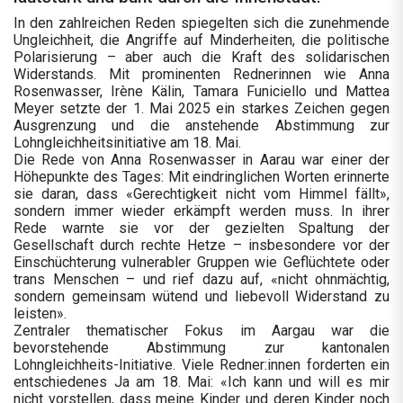
In den zahlreichen Reden spiegelten sich die zunehmende
Ungleichheit, die Angriffe auf Minderheiten, die politische
Polarisierung – aber auch die Kraft des solidarischen
Widerstands. Mit prominenten Rednerinnen wie Anna
Rosenwasser, Irène Kälin, Tamara Funiciello und Mattea
Meyer setzte der 1. Mai 2025 ein starkes Zeichen gegen
Ausgrenzung und die anstehende Abstimmung zur
Lohngleichheitsinitiative am 18. Mai.
Die Rede von Anna Rosenwasser in Aarau war einer der
Höhepunkte des Tages: Mit eindringlichen Worten erinnerte
sie daran, dass «Gerechtigkeit nicht vom Himmel fällt»,
sondern immer wieder erkämpft werden muss. In ihrer
Rede warnte sie vor der gezielten Spaltung der
Gesellschaft durch rechte Hetze – insbesondere vor der
Einschüchterung vulnerabler Gruppen wie Geflüchtete oder
trans Menschen – und rief dazu auf, «nicht ohnmächtig,
sondern gemeinsam wütend und liebevoll Widerstand zu
leisten».
Zentraler thematischer Fokus im Aargau war die
bevorstehende Abstimmung zur kantonalen
Lohngleichheits-Initiative. Viele Redner:innen forderten ein
entschiedenes Ja am 18. Mai: «Ich kann und will es mir
nicht vorstellen, dass meine Kinder und deren Kinder noch