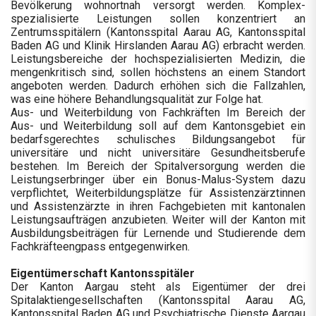
Bevölkerung wohnortnah versorgt werden. Komplex-
spezialisierte Leistungen sollen konzentriert an
Zentrumsspitälern (Kantonsspital Aarau AG, Kantonsspital
Baden AG und Klinik Hirslanden Aarau AG) erbracht werden.
Leistungsbereiche der hochspezialisierten Medizin, die
mengenkritisch sind, sollen höchstens an einem Standort
angeboten werden. Dadurch erhöhen sich die Fallzahlen,
was eine höhere Behandlungsqualität zur Folge hat.
Aus- und Weiterbildung von Fachkräften Im Bereich der
Aus- und Weiterbildung soll auf dem Kantonsgebiet ein
bedarfsgerechtes schulisches Bildungsangebot für
universitäre und nicht universitäre Gesundheitsberufe
bestehen. Im Bereich der Spitalversorgung werden die
Leistungserbringer über ein Bonus-Malus-System dazu
verpflichtet, Weiterbildungsplätze für Assistenzärztinnen
und Assistenzärzte in ihren Fachgebieten mit kantonalen
Leistungsaufträgen anzubieten. Weiter will der Kanton mit
Ausbildungsbeiträgen für Lernende und Studierende dem
Fachkräfteengpass entgegenwirken.
Eigentümerschaft Kantonsspitäler
Der Kanton Aargau steht als Eigentümer der drei
Spitalaktiengesellschaften (Kantonsspital Aarau AG,
Kantonsspital Baden AG und Psychiatrische Dienste Aargau