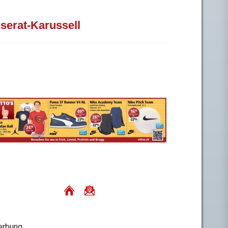
nserat-Karussell
rbung