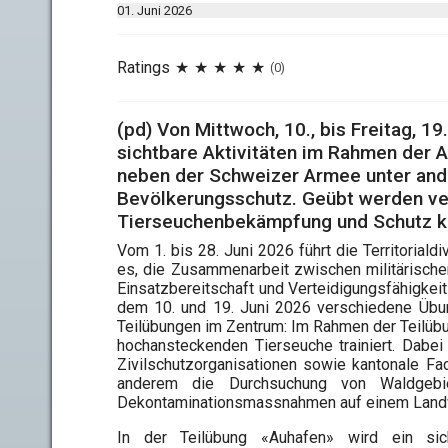
01. Juni 2026
Ratings
(0)
(pd) Von Mittwoch, 10., bis Freitag, 
sichtbare Aktivitäten im Rahmen der 
neben der Schweizer Armee unter and
Bevölkerungsschutz. Geübt werden ve
Tierseuchenbekämpfung und Schutz kri
Vom 1. bis 28. Juni 2026 führt die Territorial
es, die Zusammenarbeit zwischen militärischen
Einsatzbereitschaft und Verteidigungsfähigke
dem 10. und 19. Juni 2026 verschiedene Übun
Teilübungen im Zentrum: Im Rahmen der Teilüb
hochansteckenden Tierseuche trainiert. Dabe
Zivilschutzorganisationen sowie kantonale Fa
anderem die Durchsuchung von Waldgebi
Dekontaminationsmassnahmen auf einem Landwi
In der Teilübung «Auhafen» wird ein si