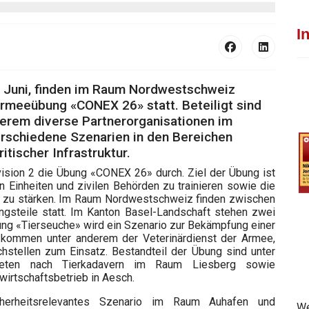
I
19. Juni, finden im Raum Nordwestschweiz
Armeeübung «CONEX 26» statt. Beteiligt sind
erem diverse Partnerorganisationen im
rschiedene Szenarien in den Bereichen
tischer Infrastruktur.
division 2 die Übung «CONEX 26» durch. Ziel der Übung ist
 Einheiten und zivilen Behörden zu trainieren sowie die
it zu stärken. Im Raum Nordwestschweiz finden zwischen
gsteile statt. Im Kanton Basel-Landschaft stehen zwei
ung «Tierseuche» wird ein Szenario zur Bekämpfung einer
i kommen unter anderem der Veterinärdienst der Armee,
chstellen zum Einsatz. Bestandteil der Übung sind unter
eten nach Tierkadavern im Raum Liesberg sowie
rtschaftsbetrieb in Aesch.
cherheitsrelevantes Szenario im Raum Auhafen und
We