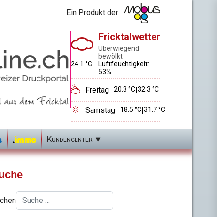
Ein Produkt der
Fricktalwetter
Überwiegend
bewölkt
24.1 °C
Luftfeuchtigkeit:
53%
Freitag
20.3 °C
|
32.3 °C
Samstag
18.5 °C
|
31.7 °C
Kundencenter
uche
chen