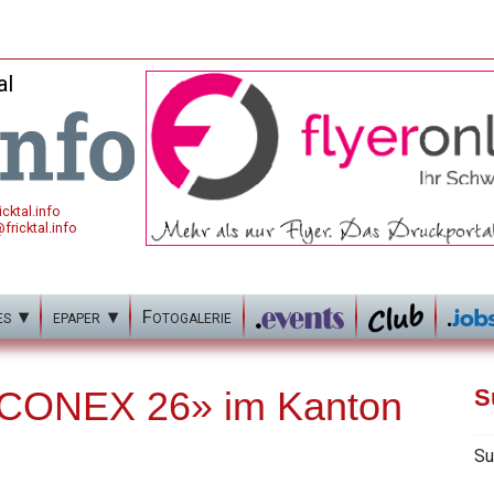
al
cktal.info
fricktal.info
es
epaper
Fotogalerie
 «CONEX 26» im Kanton
S
Su