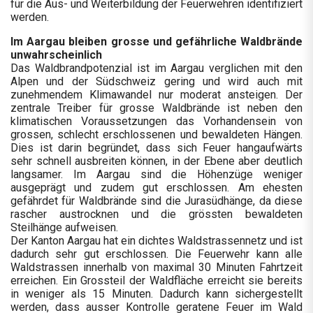
für die Aus- und Weiterbildung der Feuerwehren identifiziert
werden.
Im Aargau bleiben grosse und gefährliche Waldbrände
unwahrscheinlich
Das Waldbrandpotenzial ist im Aargau verglichen mit den
Alpen und der Südschweiz gering und wird auch mit
zunehmendem Klimawandel nur moderat ansteigen. Der
zentrale Treiber für grosse Waldbrände ist neben den
klimatischen Voraussetzungen das Vorhandensein von
grossen, schlecht erschlossenen und bewaldeten Hängen.
Dies ist darin begründet, dass sich Feuer hangaufwärts
sehr schnell ausbreiten können, in der Ebene aber deutlich
langsamer. Im Aargau sind die Höhenzüge weniger
ausgeprägt und zudem gut erschlossen. Am ehesten
gefährdet für Waldbrände sind die Jurasüdhänge, da diese
rascher austrocknen und die grössten bewaldeten
Steilhänge aufweisen.
Der Kanton Aargau hat ein dichtes Waldstrassennetz und ist
dadurch sehr gut erschlossen. Die Feuerwehr kann alle
Waldstrassen innerhalb von maximal 30 Minuten Fahrtzeit
erreichen. Ein Grossteil der Waldfläche erreicht sie bereits
in weniger als 15 Minuten. Dadurch kann sichergestellt
werden, dass ausser Kontrolle geratene Feuer im Wald