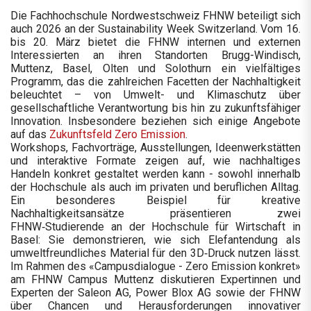
Die Fachhochschule Nordwestschweiz FHNW beteiligt sich
auch 2026 an der Sustainability Week Switzerland. Vom 16.
bis 20. März bietet die FHNW internen und externen
Interessierten an ihren Standorten Brugg-Windisch,
Muttenz, Basel, Olten und Solothurn ein vielfältiges
Programm, das die zahlreichen Facetten der Nachhaltigkeit
beleuchtet – von Umwelt- und Klimaschutz über
gesellschaftliche Verantwortung bis hin zu zukunftsfähiger
Innovation. Insbesondere beziehen sich einige Angebote
auf das
Zukunftsfeld Zero Emission
.
Workshops, Fachvorträge, Ausstellungen, Ideenwerkstätten
und interaktive Formate zeigen auf, wie nachhaltiges
Handeln konkret gestaltet werden kann - sowohl innerhalb
der Hochschule als auch im privaten und beruflichen Alltag.
Ein besonderes Beispiel für kreative
Nachhaltigkeitsansätze präsentieren zwei
FHNW‑Studierende an der Hochschule für Wirtschaft in
Basel: Sie demonstrieren, wie sich Elefantendung als
umweltfreundliches Material für den 3D‑Druck nutzen lässt.
Im Rahmen des «Campusdialogue - Zero Emission konkret»
am FHNW Campus Muttenz diskutieren Expertinnen und
Experten der Saleon AG, Power Blox AG sowie der FHNW
über Chancen und Herausforderungen innovativer