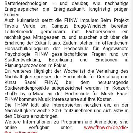
Batterietechnologien – und darüber, wie nachhaltige
Energiespeicher die Energiezukunft langfristig prägen
können.
Auch kulinarisch setzt die FHNW Impulse: Beim Projekt
Tavola Verde am Campus Brugg‑Windisch bereiten
Teilnehmende gemeinsam mit Fachpersonen ein
nachhaltiges Mittagessen zu und tauschen sich über die
Ernährung der Zukunft aus. Zudem stehen im öffentlichem
Hochschulkolloquium der Hochschule für Angewandte
Psychologie FHNW gesellschaftliche Fragen rund um
Stadtentwicklung, Beteiligung und Emotionen in
Planungsprozessen im Fokus.
Ein weiteres Highlight der Woche ist die Verleihung des
Nachhaltigkeitspreises der Hochschule für Gestaltung und
Kunst Basel FHNW, bei dem herausragende
Studierendenprojekte ausgezeichnet werden. Im Konzert
«Luft» by reMuse an der Hochschule für Musik Basel
FHNW kommen Musik Interessierte auf ihre Kosten.
Die FHNW lädt alle Interessierten herzlich ein, an der
Nachhaltigkeitswoche 2026 teilzunehmen und sich aktiv in
den Diskurs einzubringen.
Weitere Informationen zu Programm und Anmeldung sind
online verfügbar unter:
www.fhnw.ch/de/die-