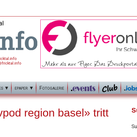
al
cktal.info
fricktal.info
es
epaper
Fotogalerie
od region basel» tritt
S
Su