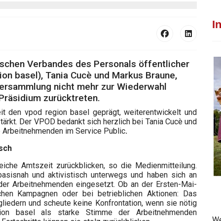
I
schen Verbandes des Personals öffentlicher
ion basel), Tania Cucè und Markus Braune,
ersammlung nicht mehr zur Wiederwahl
Präsidium zurücktreten.
eit den vpod region basel geprägt, weiterentwickelt und
tärkt. Der VPOD bedankt sich herzlich bei Tania Cucè und
ie Arbeitnehmenden im Service Public
.
isch
eiche Amtszeit zurückblicken, so die Medienmitteilung.
asisnah und aktivistisch unterwegs und haben sich an
 der Arbeitnehmenden eingesetzt. Ob an der Ersten-Mai-
ischen Kampagnen oder bei betrieblichen Aktionen: Das
liedern und scheute keine Konfrontation, wenn sie nötig
ion basel als starke Stimme der Arbeitnehmenden
We