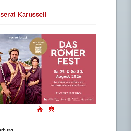
nserat-Karussell
rbung