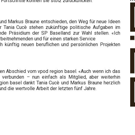
Fortschritte können sie stolz zurückblicken.
 und Markus Braune entschieden, den Weg für neue Ideen
 Tania Cucè stehen zukünftige politische Aufgaben im
ende Präsidium der SP Baselland zur Wahl stellen. «Ich
Arbeitnehmenden und für einen starken Service
h künftig neuen beruflichen und persönlichen Projekten
nen Abschied vom vpod region basel. «Auch wenn ich das
erbunden – nun einfach als Mitglied, aber weiterhin
egion basel dankt Tania Cucè und Markus Braune herzlich
nd die wertvolle Arbeit der letzten fünf Jahre.