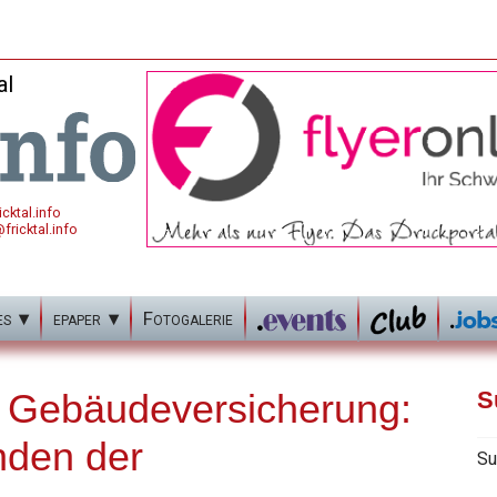
al
cktal.info
fricktal.info
es
epaper
Fotogalerie
e Gebäudeversicherung:
S
enden der
Su