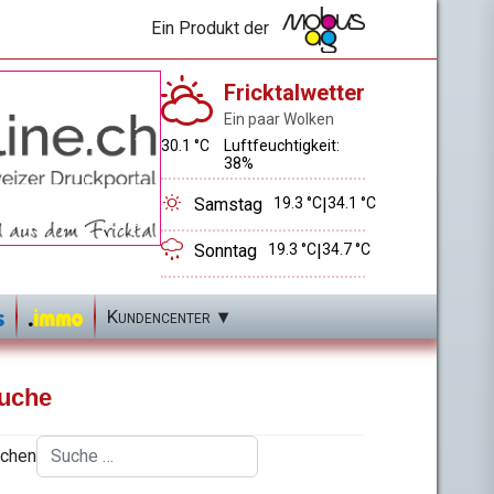
Ein Produkt der
Fricktalwetter
Ein paar Wolken
30.1 °C
Luftfeuchtigkeit:
38%
Samstag
19.3 °C
|
34.1 °C
Sonntag
19.3 °C
|
34.7 °C
Kundencenter
uche
chen