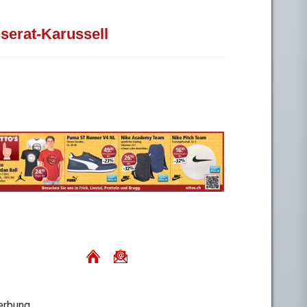
nserat-Karussell
rbung