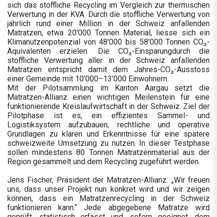
sich das stoffliche Recycling im Vergleich zur thermischen
Verwertung in der KVA. Durch die stoffliche Verwertung von
jährlich rund einer Million in der Schweiz anfallenden
Matratzen, etwa 20'000 Tonnen Material, liesse sich ein
Klimanutzenpotenzial von 48'000 bis 58'000 Tonnen CO₂-
Äquivalenten erzielen. Die CO₂-Einsparungdurch die
stoffliche Verwertung aller in der Schweiz anfallenden
Matratzen entspricht damit dem Jahres-CO₂-Ausstoss
einer Gemeinde mit 10’000–13’000 Einwohnern.
Mit der Pilotsammlung im Kanton Aargau setzt die
Matratzen-Allianz einen wichtigen Meilenstein für eine
funktionierende Kreislaufwirtschaft in der Schweiz. Ziel der
Pilotphase ist es, ein effizientes Sammel- und
Logistiksystem aufzubauen, rechtliche und operative
Grundlagen zu klären und Erkenntnisse für eine spätere
schweizweite Umsetzung zu nutzen. In dieser Testphase
sollen mindestens 80 Tonnen Matratzenmaterial aus der
Region gesammelt und dem Recycling zugeführt werden.
Jens Fischer, Präsident der Matratzen-Allianz: „Wir freuen
uns, dass unser Projekt nun konkret wird und wir zeigen
können, dass ein Matratzenrecycling in der Schweiz
funktionieren kann.“ Jede abgegebene Matratze wird
geprüft, statistisch erfasst und, sofern geeignet, dem