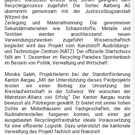
Recyclingprozess zugeführt. Die Sortec Aarberg AG
übernimmt gemeinsam mit der Justizvollzugsanstalt
Witzwil die
Zerlegung und Materialtrennung. Die gewonnenen
Sekundärmaterialien wie Schaumstoffe, Metalle und
Textilien werden anschliessend neuen
Verwendungszwecken zugeführt. Wissenschaftlich
begleitet wird das Projekt vom Kunststoff Ausbildungs-
und Technologie-Zentrum (KATZ). Der offizielle Startschuss
fällt am 1. Dezember im Recycling-Paradies Spreitenbach
im Beisein von Politik, Verwaltung und Wirtschaft.
Monika Saleh, Projektleiterin bei der Standortförderung
Kanton Aargau: „Mit der Unterstützung dieses Pilotprojekts
leisten wir einen Beitrag zur Umsetzung der
Kreislaufwirtschaft in der Schweiz. Wir wünschen der
Matratzen-Allianz viel Erfolg.“ Der Kanton Aargau wurde
bewusst als Pilotregion gewählt: Er bietet mit seiner hohen
Dichte an Möbelhäusern und Fachgeschäften, die als
Rücknahmestellen fungieren können, und einer gut
ausgebauten Recyclinginfrastruktur ideale Voraussetzung
für eine effiziente Logistik. Dazu unterstützt die kantonale
Verwaltung das Projekt fachlich und finanziell