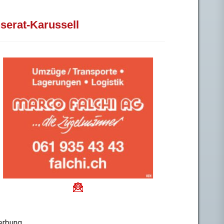
nserat-Karussell
rbung