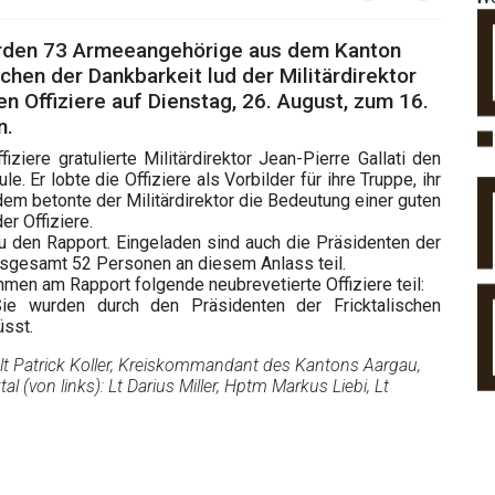
wurden 73 Armeeangehörige aus dem Kanton
ichen der Dankbarkeit lud der Militärdirektor
n Offiziere auf Dienstag, 26. August, zum 16.
n.
ziere gratulierte Militärdirektor Jean-Pierre Gallati den
e. Er lobte die Offiziere als Vorbilder für ihre Truppe, ihr
dem betonte der Militärdirektor die Bedeutung einer guten
er Offiziere.
u den Rapport. Eingeladen sind auch die Präsidenten der
nsgesamt 52 Personen an diesem Anlass teil.
hmen am Rapport folgende neubrevetierte Offiziere teil:
Sie wurden durch den Präsidenten der Fricktalischen
üsst.
rstlt Patrick Koller, Kreiskommandant des Kantons Aargau,
l (von links): Lt Darius Miller, Hptm Markus Liebi, Lt