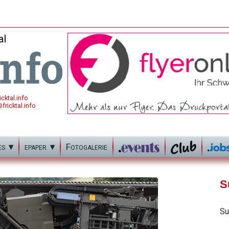
al
cktal.info
fricktal.info
es
epaper
Fotogalerie
S
Su