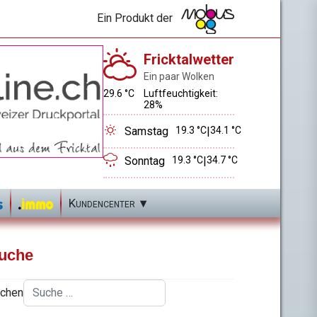
Ein Produkt der
Fricktalwetter
Ein paar Wolken
29.6 °C
Luftfeuchtigkeit:
28%
Samstag
19.3 °C
|
34.1 °C
Sonntag
19.3 °C
|
34.7 °C
Kundencenter
uche
chen