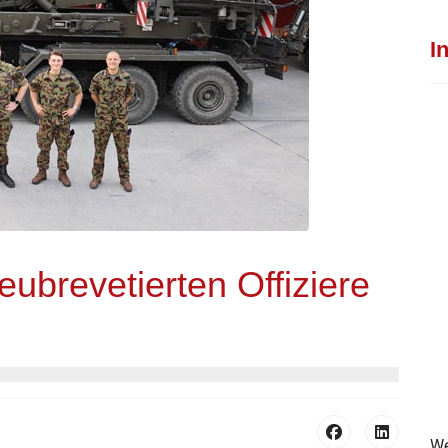
I
eubrevetierten Offiziere
We