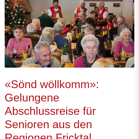
«Sönd wöllkomm»:
Gelungene
Abschlussreise für
Senioren aus den
Regionen Fricktal,