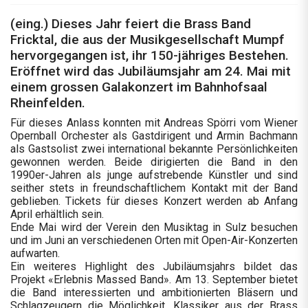
(eing.) Dieses Jahr feiert die Brass Band
Fricktal, die aus der Musikgesellschaft Mumpf
hervorgegangen ist, ihr 150-jähriges Bestehen.
Eröffnet wird das Jubiläumsjahr am 24. Mai mit
einem grossen Galakonzert im Bahnhofsaal
Rheinfelden.
Für dieses Anlass konnten mit Andreas Spörri vom Wiener
Opernball Orchester als Gastdirigent und Armin Bachmann
als Gastsolist zwei international bekannte Persönlichkeiten
gewonnen werden. Beide dirigierten die Band in den
1990er-Jahren als junge aufstrebende Künstler und sind
seither stets in freundschaftlichem Kontakt mit der Band
geblieben. Tickets für dieses Konzert werden ab Anfang
April erhältlich sein.
Ende Mai wird der Verein den Musiktag in Sulz besuchen
und im Juni an verschiedenen Orten mit Open-Air-Konzerten
aufwarten.
Ein weiteres Highlight des Jubiläumsjahrs bildet das
Projekt «Erlebnis Massed Band». Am 13. September bietet
die Band interessierten und ambitionierten Bläsern und
Schlagzeugern die Möglichkeit, Klassiker aus der Brass