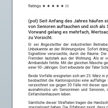
Ratings
(0)
(pol) Seit Anfang des Jahres häufen s
von Senioren auftauchen und sich als
Vorwand gelang es mehrfach, Wertsac
zu Vorsicht.
Er sei Angestellter der industriellen Betri
Unbekannte an der Wohnungstüre. Sofort dräng
Signaltöne verursachte, durch die Räume. Di
Fremden lautstark aus der Wohnung. Als er v
Armbanduhr fehlte. Mit der gleichen Masche ge
einer 93-Jährigen. Dort erbeutete der Täter Sc
Beide Vorfälle ereigneten sich am 25. März in
beobachtet die Kantonspolizei eine auffällige 
verzeichnet sie gegen 30 Fälle mit dieser sp
ausnahmslos um Seniorinnen und Senioren, di
Einfamilienhäusern leben.
Sämtliche dieser Straftaten tragen die Handschr
spezialisiert haben. Die Erfahrung zeigt, dass