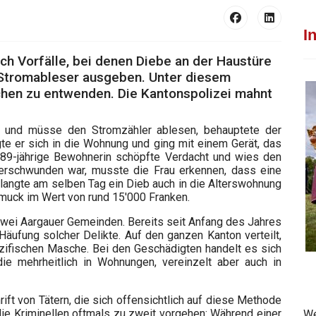
I
ich Vorfälle, bei denen Diebe an der Haustüre
 Stromableser ausgeben. Unter diesem
hen zu entwenden. Die Kantonspolizei mahnt
ebe und müsse den Stromzähler ablesen, behauptete der
te er sich in die Wohnung und ging mit einem Gerät, das
e 89-jährige Bewohnerin schöpfte Verdacht und wies den
erschwunden war, musste die Frau erkennen, dass eine
langte am selben Tag ein Dieb auch in die Alterswohnung
hmuck im Wert von rund 15'000 Franken.
 zwei Aargauer Gemeinden. Bereits seit Anfang des Jahres
Häufung solcher Delikte. Auf den ganzen Kanton verteilt,
ezifischen Masche. Bei den Geschädigten handelt es sich
e mehrheitlich in Wohnungen, vereinzelt aber auch in
ift von Tätern, die sich offensichtlich auf diese Methode
 die Kriminellen oftmals zu zweit vorgehen: Während einer
We