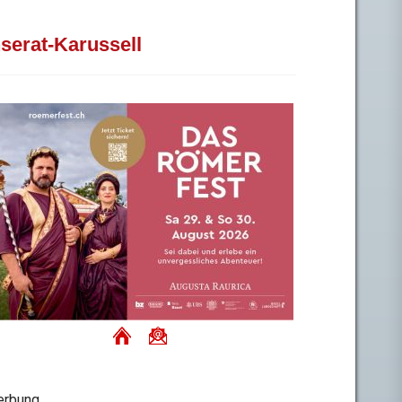
nserat-Karussell
rbung