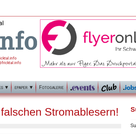
al
cktal.info
fricktal.info
es
epaper
Fotogalerie
 falschen Stromablesern!
S
Su