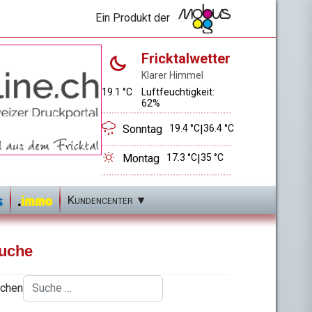
Ein Produkt der
Fricktalwetter
Klarer Himmel
19.1 °C
Luftfeuchtigkeit:
62%
Sonntag
19.4 °C
|
36.4 °C
Montag
17.3 °C
|
35 °C
Kundencenter
uche
chen