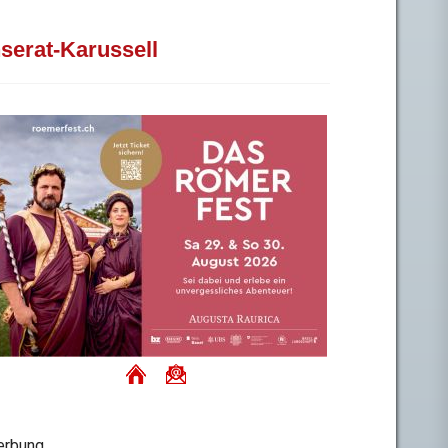
nserat-Karussell
rbung