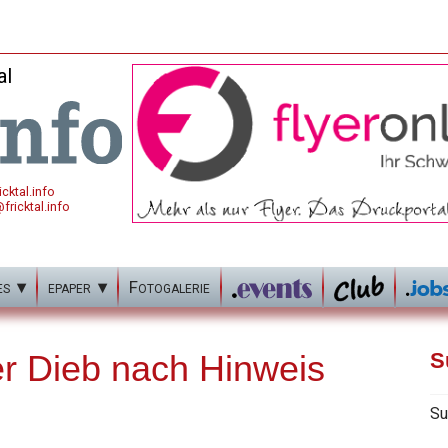
al
cktal.info
fricktal.info
es
epaper
Fotogalerie
r Dieb nach Hinweis
S
Su