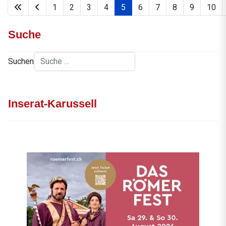
1
2
3
4
5
6
7
8
9
10
Suche
Suchen
Inserat-Karussell