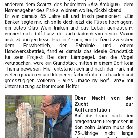
anderem dem Schutz des bedrohten «Ara Ambigua», dem
Namensgeber des Parks, widmen wollte, rückblickend.
Er war damals 65 Jahre alt und frisch pensioniert. «Ein
Banker sagte mir, ich solle doch jetzt die Füsse hochlagern,
ein gutes Glas Wein trinken und das Leben geniessen»,
erinnert sich Rolf Lanz, der sich dadurch von seiner Vision
nicht abbringen liess. Hier in Zeihen, am Dorfrand zwischen
dem Forstbetrieb, der Bahnlinie und einem
Handwerksbetrieb, fand er damals das ideale Grundstück
für sein Projekt. Bei dem Lärmpegel, den die Vögel
verursachen, wäre ein Grundstück mitten in einem Dorf kein
Thema gewesen. Hier entstand nach und nach der Park mit
vielen grösseren und kleineren farbenfrohen Gebäuden und
grosszügigen Volieren – alles «made by Rolf Lanz» mit
Unterstützung seiner treuen Helfer.
Über Nacht von der
Zucht- zur
Auffangstation
Auf die Frage nach den
prägendsten Ereignissen in
den zehn Jahren muss der
75-Jährige nicht lange