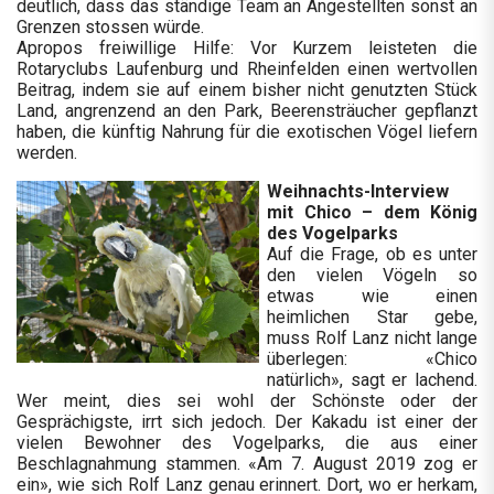
deutlich, dass das ständige Team an Angestellten sonst an
Grenzen stossen würde.
Apropos freiwillige Hilfe: Vor Kurzem leisteten die
Rotaryclubs Laufenburg und Rheinfelden einen wertvollen
Beitrag, indem sie auf einem bisher nicht genutzten Stück
Land, angrenzend an den Park, Beerensträucher gepflanzt
haben, die künftig Nahrung für die exotischen Vögel liefern
werden.
Weihnachts-Interview
mit Chico – dem König
des Vogelparks
Auf die Frage, ob es unter
den vielen Vögeln so
etwas wie einen
heimlichen Star gebe,
muss Rolf Lanz nicht lange
überlegen: «Chico
natürlich», sagt er lachend.
Wer meint, dies sei wohl der Schönste oder der
Gesprächigste, irrt sich jedoch. Der Kakadu ist einer der
vielen Bewohner des Vogelparks, die aus einer
Beschlagnahmung stammen. «Am 7. August 2019 zog er
ein», wie sich Rolf Lanz genau erinnert. Dort, wo er herkam,