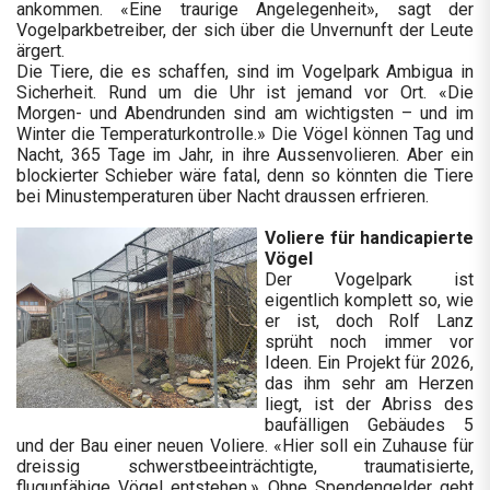
ankommen. «Eine traurige Angelegenheit», sagt der
Vogelparkbetreiber, der sich über die Unvernunft der Leute
ärgert.
Die Tiere, die es schaffen, sind im Vogelpark Ambigua in
Sicherheit. Rund um die Uhr ist jemand vor Ort. «Die
Morgen- und Abendrunden sind am wichtigsten – und im
Winter die Temperaturkontrolle.» Die Vögel können Tag und
Nacht, 365 Tage im Jahr, in ihre Aussenvolieren. Aber ein
blockierter Schieber wäre fatal, denn so könnten die Tiere
bei Minustemperaturen über Nacht draussen erfrieren.
Voliere für handicapierte
Vögel
Der Vogelpark ist
eigentlich komplett so, wie
er ist, doch Rolf Lanz
sprüht noch immer vor
Ideen. Ein Projekt für 2026,
das ihm sehr am Herzen
liegt, ist der Abriss des
baufälligen Gebäudes 5
und der Bau einer neuen Voliere. «Hier soll ein Zuhause für
dreissig schwerstbeeinträchtigte, traumatisierte,
flugunfähige Vögel entstehen.» Ohne Spendengelder geht