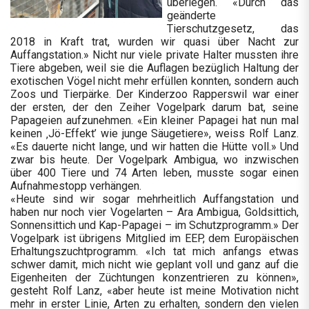
überlegen. «Durch das
geänderte
Tierschutzgesetz, das
2018 in Kraft trat, wurden wir quasi über Nacht zur
Auffangstation.» Nicht nur viele private Halter mussten ihre
Tiere abgeben, weil sie die Auflagen bezüglich Haltung der
exotischen Vögel nicht mehr erfüllen konnten, sondern auch
Zoos und Tierpärke. Der Kinderzoo Rapperswil war einer
der ersten, der den Zeiher Vogelpark darum bat, seine
Papageien aufzunehmen. «Ein kleiner Papagei hat nun mal
keinen ‚Jö-Effekt’ wie junge Säugetiere», weiss Rolf Lanz.
«Es dauerte nicht lange, und wir hatten die Hütte voll.» Und
zwar bis heute. Der Vogelpark Ambigua, wo inzwischen
über 400 Tiere und 74 Arten leben, musste sogar einen
Aufnahmestopp verhängen.
«Heute sind wir sogar mehrheitlich Auffangstation und
haben nur noch vier Vogelarten – Ara Ambigua, Goldsittich,
Sonnensittich und Kap-Papagei – im Schutzprogramm.» Der
Vogelpark ist übrigens Mitglied im EEP, dem Europäischen
Erhaltungszuchtprogramm. «Ich tat mich anfangs etwas
schwer damit, mich nicht wie geplant voll und ganz auf die
Eigenheiten der Züchtungen konzentrieren zu können»,
gesteht Rolf Lanz, «aber heute ist meine Motivation nicht
mehr in erster Linie, Arten zu erhalten, sondern den vielen