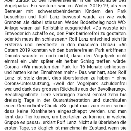
Aber zurück zu den Meilensteinen in der Geschichte des
Vogelparks. Ein weiterer war im Winter 2018/19, als vier
Betreuer mit schwerstbehinderten Kindern den Park
besuchten und Rolf Lanz bewusst wurde, an wie viele
Grenzen sie dabei stiessen. Weder Bodenbelag noch WC-
Anlage waren auf Rollstühle ausgerichtet. «Da wusste ich:
Entweder ich schaffe es, den Park barrierefrei zu gestalten,
oder ich muss ihn schliessen.» Rolf Lanz entschied sich für
Ersteres und investierte in den massiven Umbau. «An
Ostern 2019 konnten wir den barrierefreien Park eröffnen.»
Damals wusste er noch nicht, dass den Vogelpark nicht
einmal ein Jahr später ein herber Schlag treffen würde:
Corona. «Wir mussten den Park für 16 Monate schliessen
und hatten keine Einnahmen mehr.» Das war hart, aber Rolf
Lanz ist stolz darauf, dies überstanden zu haben – ohne
Corona-Unterstützung, «weil der Vogelpark schuldenfrei
war, und dank des grossen Rückhalts aus der Bevölkerung».
Beschlagnahmte Tiere verbringen zuerst einmal zehn bis
dreissig Tage in der Quarantänestation und durchlaufen
einen Gesundheits-Check. «So geht man zum einen sicher,
dass keine Krankheiten eingeschleppt werden, und man
lernt das Tier kennen, um beurteilen zu können, in welche
Gruppe es passt», erklärt Rolf Lanz. Nicht alle überleben die
ersten Tage, so kläglich ist manchmal ihr Zustand, wenn sie