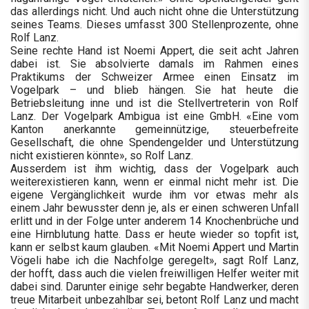
das allerdings nicht. Und auch nicht ohne die Unterstützung
seines Teams. Dieses umfasst 300 Stellenprozente, ohne
Rolf Lanz.
Seine rechte Hand ist Noemi Appert, die seit acht Jahren
dabei ist. Sie absolvierte damals im Rahmen eines
Praktikums der Schweizer Armee einen Einsatz im
Vogelpark – und blieb hängen. Sie hat heute die
Betriebsleitung inne und ist die Stellvertreterin von Rolf
Lanz. Der Vogelpark Ambigua ist eine GmbH. «Eine vom
Kanton anerkannte gemeinnützige, steuerbefreite
Gesellschaft, die ohne Spendengelder und Unterstützung
nicht existieren könnte», so Rolf Lanz.
Ausserdem ist ihm wichtig, dass der Vogelpark auch
weiterexistieren kann, wenn er einmal nicht mehr ist. Die
eigene Vergänglichkeit wurde ihm vor etwas mehr als
einem Jahr bewusster denn je, als er einen schweren Unfall
erlitt und in der Folge unter anderem 14 Knochenbrüche und
eine Hirnblutung hatte. Dass er heute wieder so topfit ist,
kann er selbst kaum glauben. «Mit Noemi Appert und Martin
Vögeli habe ich die Nachfolge geregelt», sagt Rolf Lanz,
der hofft, dass auch die vielen freiwilligen Helfer weiter mit
dabei sind. Darunter einige sehr begabte Handwerker, deren
treue Mitarbeit unbezahlbar sei, betont Rolf Lanz und macht