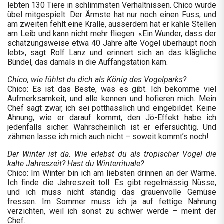
lebten 130 Tiere in schlimmsten Verhältnissen. Chico wurde
übel mitgespielt: Der Ärmste hat nur noch einen Fuss, und
am zweiten fehlt eine Kralle, ausserdem hat er kahle Stellen
am Leib und kann nicht mehr fliegen. «Ein Wunder, dass der
schätzungsweise etwa 40 Jahre alte Vogel überhaupt noch
lebt», sagt Rolf Lanz und erinnert sich an das klägliche
Bündel, das damals in die Auffangstation kam.
Chico, wie fühlst du dich als König des Vogelparks?
Chico: Es ist das Beste, was es gibt. Ich bekomme viel
Aufmerksamkeit, und alle kennen und hofieren mich. Mein
Chef sagt zwar, ich sei potthässlich und eingebildet. Keine
Ahnung, wie er darauf kommt, den Jö-Effekt habe ich
jedenfalls sicher. Wahrscheinlich ist er eifersüchtig. Und
zähmen lasse ich mich auch nicht – soweit kommt’s noch!
Der Winter ist da. Wie erlebst du als tropischer Vogel die
kalte Jahreszeit? Hast du Winterrituale?
Chico: Im Winter bin ich am liebsten drinnen an der Wärme.
Ich finde die Jahreszeit toll: Es gibt regelmässig Nüsse,
und ich muss nicht ständig das grauenvolle Gemüse
fressen. Im Sommer muss ich ja auf fettige Nahrung
verzichten, weil ich sonst zu schwer werde – meint der
Chef.