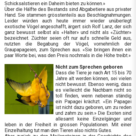
Schicksalstieren ein Daheim bieten zu können.»
Über die Hälfte des Bestands sind Abgabetiere aus privater
Hand. Sie stammen grösstenteils aus Beschlagnahmungen.
Leider würden auch heute immer wieder unüberlegt
exotische Vögel angeschafft, ärgert sich Rolf Lanz, der sich
ganz bewusst selbst als «Halter» und nicht als «Züchter»
bezeichnet. Züchter seien oft nur aufs schnelle Geld aus,
nutzten die Begabung der Vögel, vornehmlich der
Graupapageien, zum Sprechen aus. «Sie bringen ihnen ein
paar Worte bei, was den Preis nochmals in die Höhe treibt.»
Nicht zum Sprechen geboren
Dass die Tiere je nach Art 15 bis 70
Jahre alt werden können, sei vielen
nicht bewusst. Ebenso wenig, dass
es vielleicht die Nachbarn nicht so
toll finden, wenn nebenan ständig
ein Papagei krächzt. «Ein Papagei
ist nicht dazu geboren, um zu reden
und zahm zu sein.» Die Exoten sind
allesamt keine Einzelgänger und
leben in der Freiheit in grossen Populationen. Mit einer
Einzelhaltung tut man den Tieren also nichts Gutes.