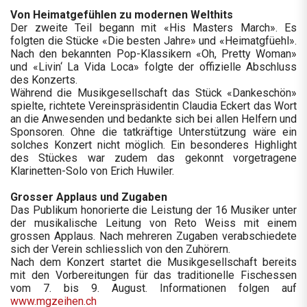
Von Heimatgefühlen zu modernen Welthits
Der zweite Teil begann mit «His Masters March». Es
folgten die Stücke «Die besten Jahre» und «Heimatgfüehl».
Nach den bekannten Pop-Klassikern «Oh, Pretty Woman»
und «Livin‘ La Vida Loca» folgte der offizielle Abschluss
des Konzerts.
Während die Musikgesellschaft das Stück «Dankeschön»
spielte, richtete Vereinspräsidentin Claudia Eckert das Wort
an die Anwesenden und bedankte sich bei allen Helfern und
Sponsoren. Ohne die tatkräftige Unterstützung wäre ein
solches Konzert nicht möglich. Ein besonderes Highlight
des Stückes war zudem das gekonnt vorgetragene
Klarinetten-Solo von Erich Huwiler.
Grosser Applaus und Zugaben
Das Publikum honorierte die Leistung der 16 Musiker unter
der musikalische Leitung von Reto Weiss mit einem
grossen Applaus. Nach mehreren Zugaben verabschiedete
sich der Verein schliesslich von den Zuhörern.
Nach dem Konzert startet die Musikgesellschaft bereits
mit den Vorbereitungen für das traditionelle Fischessen
vom 7. bis 9. August. Informationen folgen auf
www.mgzeihen.ch