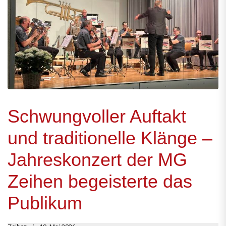
Schwungvoller Auftakt
und traditionelle Klänge –
Jahreskonzert der MG
Zeihen begeisterte das
Publikum