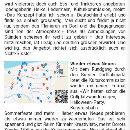
wird vielerorts doch auch Ess- und Trinkbares angeboten.
Ideengeberin Heike Ledermann, Kulturkommission, meint:
«Das Konzept hatte ich schon in Deutschland erlebt und
finde es einfach grossartig. Man sucht und findet ja nicht
nur, sondern das Flanieren im Dorf und die Begegnungen
sind Teil der Atmosphäre.» Etwa 40 Anmeldungen von
Ständen scheinen ihr recht zu geben – das Interesse
mitzumachen, ist riesig und deutlich grösser erwartet. Und
wichtig, das Angebot richtet sich ausdrücklich auch an
Nicht-Sissler.
Wieder etwas Neues
Mit dem Rundgang durch
den Sissler Dorfflohmarkt
lotet die Kulturkommission
wieder ein neues Format
aus. «Wir hatten schon die
Grillplatzwanderungen,
Halloween-Party,
Kunsteisbahn,
Sommerfeste und mehr – lieber etwas Neues probieren,
als etwas immer wieder zu wiederholen. Das ist sehr
spannend und gibt Raum für mehr Kreativität», meint Dorota
Sendor-Müller von der Kulturkommission. Neu ist ebenfalls,