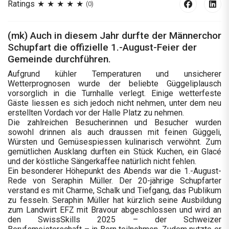
Ratings
(0)
(mk) Auch in diesem Jahr durfte der Männerchor
Schupfart die offizielle 1.-August-Feier der
Gemeinde durchführen.
Aufgrund kühler Temperaturen und unsicherer
Wetterprognosen wurde der beliebte Güggeliplausch
vorsorglich in die Turnhalle verlegt. Einige wetterfeste
Gäste liessen es sich jedoch nicht nehmen, unter dem neu
erstellten Vordach vor der Halle Platz zu nehmen.
Die zahlreichen Besucherinnen und Besucher wurden
sowohl drinnen als auch draussen mit feinen Güggeli,
Würsten und Gemüsespiessen kulinarisch verwöhnt. Zum
gemütlichen Ausklang durften ein Stück Kuchen, ein Glacé
und der köstliche Sängerkaffee natürlich nicht fehlen.
Ein besonderer Höhepunkt des Abends war die 1.-August-
Rede von Seraphin Müller. Der 20-jährige Schupfarter
verstand es mit Charme, Schalk und Tiefgang, das Publikum
zu fesseln. Seraphin Müller hat kürzlich seine Ausbildung
zum Landwirt EFZ mit Bravour abgeschlossen und wird an
den SwissSkills 2025 – der Schweizer