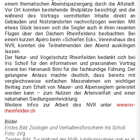
einem thematischen Abendspaziergang durch die Altstadt.
Vor Ort konnten bestehende Brutplätze besichtigt und die
während des Vortrags vermittelten Inhalte direkt an
Gebäuden und Niststandorten nachvollzogen werden. Mit
etwas Glück liessen sich die Segler auch in ihren rasanten
Flügen über den Dächern Rheinfeldens beobachten. Bei
einem kurzen Apéro beim «Schiefen Eck», Vereinshaus des
NVR, konnten die Teilnehmenden den Abend ausklingen
lassen.
Der Natur- und Vogelschutz Rheinfelden bedankt sich bei
Iris Scholl für den informativen und praxisnahen Vortrag
sowie bei Hansruedi Böni für die fachkundige Führung. Der
gelungene Anlass machte deutlich, dass bereits mit
vergleichsweise einfachen Massnahmen ein wichtiger
Beitrag zum Erhalt von Mauer- und Alpenseglern geleistet
werden kann – zum Nutzen der Artenvielfalt und einer
naturnahen Siedlungsentwicklung.
Weitere Infos zur Arbeit des NVR unter
www.nv-
rheinfelden.ch
Bilder
Erstes Bild: Zoologin und Verhaltensforscherin Iris Scholl.
Foto: zVg
Zweites Bild: Zur Halbzeit der NVR-Jubiläumsjahres gab es in