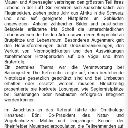
Mauer- und Alpensegler verbringen den grössten Teil ihres
Lebens in der Luft. Sie ernähren sich ausschliesslich von
Fluginsekten, ziehen jedes Jahr aus Afrika in die Schweiz
und sind auf geeignete Nistplätze an Gebäuden
angewiesen. Anhand zahlreicher Bilder und praktischer
Beispiele erläuterte Iris Scholl die unterschiedlichen
Lebensweisen der beiden Arten sowie deren Ansprüche an
Brutplätze und Lebensraum. Besonderes Augenmerk galt
den Herausforderungen durch Gebäudesanierungen, den
Verlust von Nistmöglichkeiten und den Auswirkungen
zunehmender Hitzeperioden auf die Vögel und ihren
Bruterfolg.
Ein zentrales Thema war die Verantwortung bei
Bauprojekten. Die Referentin zeigte auf, dass bestehende
Nistplätze gesetzlich geschützt sind und bei Umbauten
erhalten oder ersetzt werden müssen. Gleichzeitig
präsentierte sie konkrete Lösungen, wie Seglernistplätze
bei Sanierungen oder Neubauten erfolgreich integriert
werden können.
Im Anschluss an das Referat führte der Ornithologe
Hansruedi Böni, Co-Präsident des Natur- und
Vogelschutzes Möhlin und langjähriger Kenner der
Rheinfelder Mauerseglerpopulation, die Teilnehmenden auf