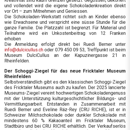
Kreativität sind kaum Grenzen gesetzt. Gegossen, dekoriert
und vollendet wird die eigene Schokoladenkreation direkt
vor Ort – zum Mitnehmen und Geniessen.
Die Schokoladen-Werkstatt richtet sich an Kinder ebenso
wie Erwachsene und verspricht eine süsse Stunde für die
ganze Familie. Die Platzzahl ist begrenzt. Für Material und
Teilnahme wird ein Unkostenbeitrag von 12 Franken
erhoben
Die Anmeldung erfolgt direkt bei Ruedi Berner unter
info@dulcicullus.ch
oder 079 450 09 53, Treffpunkt ist beim
Museum DulciCullus an der Kapuzinergasse 21 in
Rheinfelden.
Der Schoggi-Ziegel für das neue Fricktaler Museum
Rheinfelden
Selbstverständlich gibt es den klassischen Schoggi-Ziegel
des Fricktaler Museums auch zu kaufen. Der 2025 lancierte
Museums-Ziegel vereint hochwertigen Schokoladengenuss
mit der Unterstützung kulturgeschichtlicher Bildungs- und
Vermittlungsarbeit. Entstanden in Zusammenarbeit mit
Ruedi Berner und Eveline Räz-Rey (CRU RICHE), ist er in
Schweizer Milchschokolade oder dunkler Schokolade mit
mindestens 60 % Kakaoanteil im Fricktaler Museum,
Stadtbüro und bei CRU RICHE erhältlich. Der Verkaufserlös