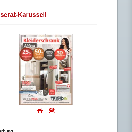
nserat-Karussell
rbung