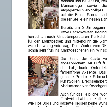
bekannt und beliebt ist, ze
Männerriege sowie die 
engagiertes vierköpfiges O
auf die Beine: Sandra Lau
dieser Stelle ein riesen Da
Bereits um 6 Uhr begann 
etwas erschwerten Beding
herrschten noch Minustemperaturen. Pünktlich
für den Marktbetrieb und mittendrinn die w
war überwältigend», sagt Dani Winter vom OK 
schon sehr früh ins Marktgeschehen ein. Wir 
Die Sinne der Gäste wu
angesprochen: Der Duft fri
der Luft, bunte Osterde
farbenfrohe Akzente. Das
genähte Produkte, Schmuck
kunstvollen Drechselarbei
Marktstände von Oeschgeri
Auch für das leibliche Wo
Festwirtschaft, ein Kaffe
wie Hot Dogs und Raclette liessen keine Wüns