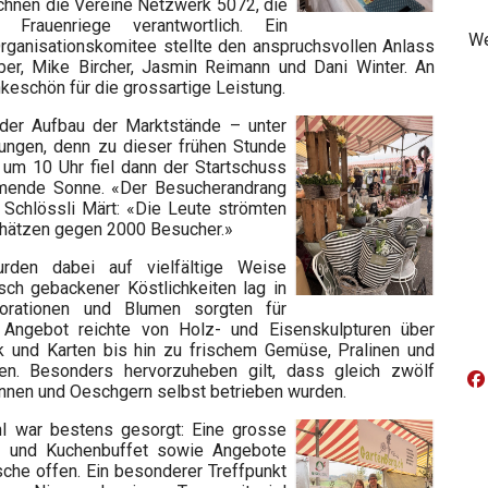
ichnen die Vereine Netzwerk 5072, die
Frauenriege verantwortlich. Ein
We
rganisationskomitee stellte den anspruchsvollen Anlass
ber, Mike Bircher, Jasmin Reimann und Dani Winter. An
nkeschön für die grossartige Leistung.
der Aufbau der Marktstände – unter
ungen, denn zu dieser frühen Stunde
 um 10 Uhr fiel dann der Startschuss
ärmende Sonne. «Der Besucherandrang
Schlössli Märt: «Die Leute strömten
schätzen gegen 2000 Besucher.»
rden dabei auf vielfältige Weise
sch gebackener Köstlichkeiten lag in
korationen und Blumen sorgten für
 Angebot reichte von Holz- und Eisenskulpturen über
 und Karten bis hin zu frischem Gemüse, Pralinen und
ten. Besonders hervorzuheben gilt, dass gleich zwölf
nnen und Oeschgern selbst betrieben wurden.
hl war bestens gesorgt: Eine grosse
e- und Kuchenbuffet sowie Angebote
che offen. Ein besonderer Treffpunkt