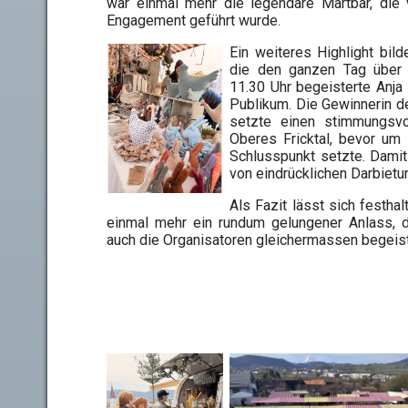
war einmal mehr die legendäre Märtbar, die
Engagement geführt wurde.
Ein weiteres Highlight bil
die den ganzen Tag über 
11.30 Uhr begeisterte Anja
Publikum. Die Gewinnerin 
setzte einen stimmungsvo
Oberes Fricktal, bevor um 
Schlusspunkt setzte. Damit
von eindrücklichen Darbietu
Als Fazit lässt sich festha
einmal mehr ein rundum gelungener Anlass, 
auch die Organisatoren gleichermassen begeist