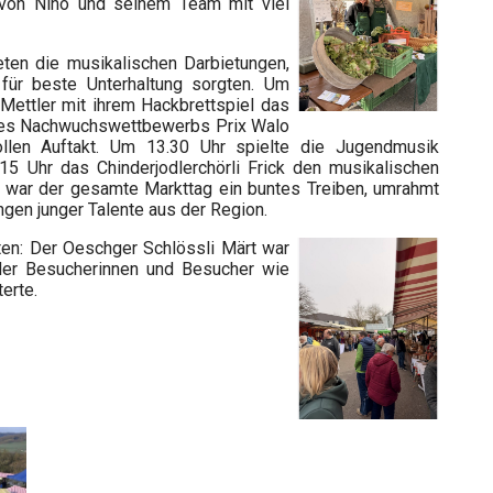
 von Nino und seinem Team mit viel
deten die musikalischen Darbietungen,
für beste Unterhaltung sorgten. Um
 Mettler mit ihrem Hackbrettspiel das
des Nachwuchswettbewerbs Prix Walo
llen Auftakt. Um 13.30 Uhr spielte die Jugendmusik
15 Uhr das Chinderjodlerchörli Frick den musikalischen
 war der gesamte Markttag ein buntes Treiben, umrahmt
ngen junger Talente aus der Region.
lten: Der Oeschger Schlössli Märt war
der Besucherinnen und Besucher wie
erte.