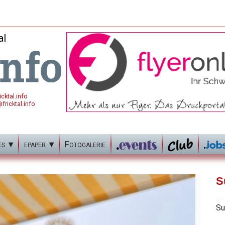
al
cktal.info
fricktal.info
es
epaper
Fotogalerie
S
Su