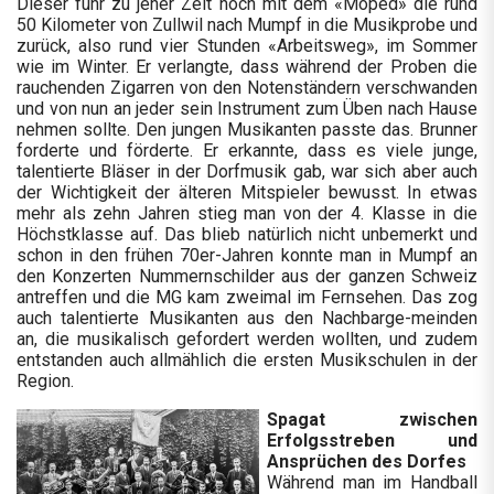
Dieser fuhr zu jener Zeit noch mit dem «Moped» die rund
50 Kilometer von Zullwil nach Mumpf in die Musikprobe und
zurück, also rund vier Stunden «Arbeitsweg», im Sommer
wie im Winter. Er verlangte, dass während der Proben die
rauchenden Zigarren von den Notenständern verschwanden
und von nun an jeder sein Instrument zum Üben nach Hause
nehmen sollte. Den jungen Musikanten passte das. Brunner
forderte und förderte. Er erkannte, dass es viele junge,
talentierte Bläser in der Dorfmusik gab, war sich aber auch
der Wichtigkeit der älteren Mitspieler bewusst. In etwas
mehr als zehn Jahren stieg man von der 4. Klasse in die
Höchstklasse auf. Das blieb natürlich nicht unbemerkt und
schon in den frühen 70er-Jahren konnte man in Mumpf an
den Konzerten Nummernschilder aus der ganzen Schweiz
antreffen und die MG kam zweimal im Fernsehen. Das zog
auch talentierte Musikanten aus den Nachbarge-meinden
an, die musikalisch gefordert werden wollten, und zudem
entstanden auch allmählich die ersten Musikschulen in der
Region.
Spagat zwischen
Erfolgsstreben und
Ansprüchen des Dorfes
Während man im Handball