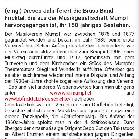
(eing.) Dieses Jahr feiert die Brass Band
Fricktal, die aus der Musikgesellschaft Mumpf
hervorgegangen ist, ihr 150-jähriges Bestehen.
Der Musikverein Mumpf war zwischen 1875 und 1877
gegründet worden und bekam im Jahr 1885 seine erste
Vereinsfahne. Schon Anfang des letzten Jahrhunderts war
der Verein sehr aktiv, indem man zum Beispiel 1906 einen
Musiktag durchführte und 1917 gemeinsam mit dem
Turnverein und dem Kirchenchor ein Stück des Mumpfer
Theaterautors Siegfried Wunderlin aufführte. Offenbar gab
es aber auch immer wieder mal interne Dispute, und Anfang
der 1930er-Jahre drohte sogar eine Auflösung des Vereins.
- Das und viel anderes Wissenswertes kann man übrigens
unter
www.wiki.mumpf.ch
und
www.bbfricktal.ch/geschichte/
nachlesen.
Grundsätzlich war der Verein rege am Dorfleben beteiligt,
besuchte jährlich einen Musiktag und gründete sogar eine
eigene Tanzkapelle, die «Chüefermusig». Bis Anfang der
1960er-Jahre spielte man in der 4. Stärkeklasse. Dann
übergab der ortsansässige Dirigent Sepp Gut den Taktstock
an Albert Brunner, einem aufstrebenden jungen Dirigenten.