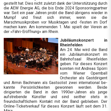
gestellt hat. Dies nicht zuletzt dank der Unterstützung durch
die AEW Energie AG, die bis Ende 2024 Sponsoringpartner
war. Seit ein paar Jahren probt die Band übrigens wieder in
Mumpf und freut sich immer, wenn sie die
Marschmusikproben vor Musiktagen und -festen im Dorf
machen kann. Am kommenden 1. Mai spielt der Verein an
der «Fähri-Eröffnung» am Rhein.
Jubiläumskonzert in
Rheinfelden
Am 24. Mai wird die Band
ein Jubiläumskonzert im
Bahnhofsaal Rheinfelden
geben. Für dieses Konzert
konnten mit Andreas Spörri
vom Wiener Opernball
Orchester als Gastdirigent
und Armin Bachmann als Gastsolist zwei international be-
kannte Persönlichkeiten gewonnen werden. Beide
dirigierten die Band in den 1990er-Jahren als junge
aufstrebende Künstler und sind seither stets in
freundschaftlichem Kontakt mit der Band geblieben. Der
Online-Ticketverkauf für dieses Konzert läuft seit dem 31.
März.