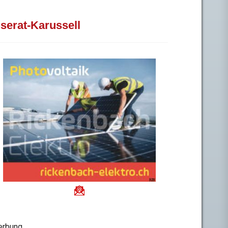
nserat-Karussell
rbung