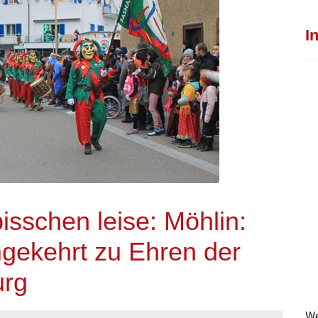
I
isschen leise: Möhlin:
ekehrt zu Ehren der
urg
We