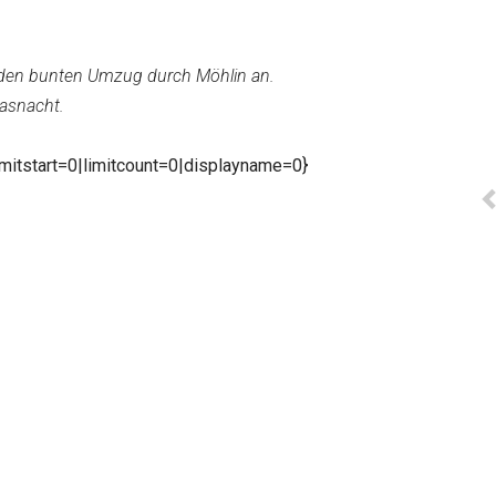
e den bunten Umzug durch Möhlin an.
Fasnacht.
mitstart=0|limitcount=0|displayname=0}