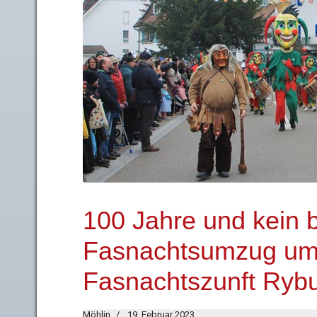
100 Jahre und kein b
Fasnachtsumzug umg
Fasnachtszunft Ryb
Möhlin
19. Februar 2023