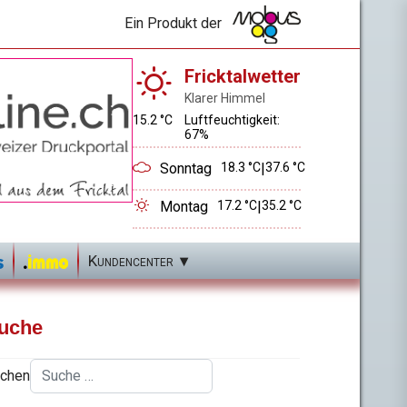
Ein Produkt der
Fricktalwetter
Klarer Himmel
15.2 °C
Luftfeuchtigkeit:
67%
Sonntag
18.3 °C
|
37.6 °C
Montag
17.2 °C
|
35.2 °C
Kundencenter
uche
chen