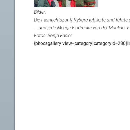
Bilder:
Die Fasnachtszunft Ryburg jubilierte und führt
... und jede Menge Eindrücke von der Möhliner 
Fotos: Sonja Fasler
{phocagallery view=category|categoryid=280|li