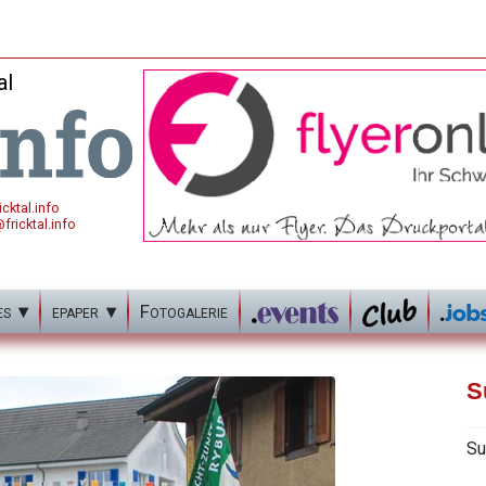
al
cktal.info
fricktal.info
es
epaper
Fotogalerie
S
Su