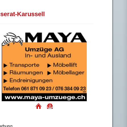
nserat-Karussell
rbung