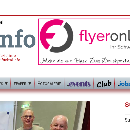
al
cktal.info
fricktal.info
es
epaper
Fotogalerie
S
Su