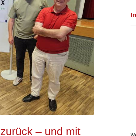
I
 zurück – und mit
We