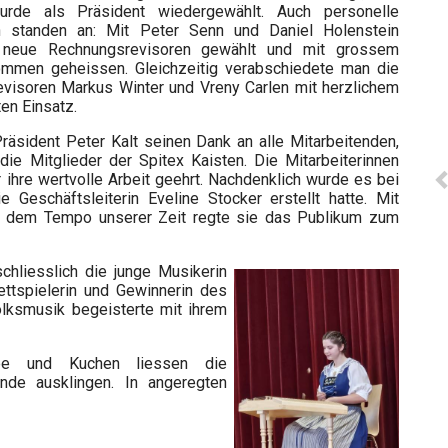
urde als Präsident wiedergewählt. Auch personelle
n standen an: Mit Peter Senn und Daniel Holenstein
neue Rechnungsrevisoren gewählt und mit grossem
ommen geheissen. Gleichzeitig verabschiedete man die
evisoren Markus Winter und Vreny Carlen mit herzlichem
en Einsatz.
Präsident Peter Kalt seinen Dank an alle Mitarbeitenden,
ie Mitglieder der Spitex Kaisten. Die Mitarbeiterinnen
ihre wertvolle Arbeit geehrt. Nachdenklich wurde es bei
 Geschäftsleiterin Eveline Stocker erstellt hatte. Mit
d dem Tempo unserer Zeit regte sie das Publikum zum
chliesslich die junge Musikerin
rettspielerin und Gewinnerin des
olksmusik begeisterte mit ihrem
ee und Kuchen liessen die
nde ausklingen. In angeregten