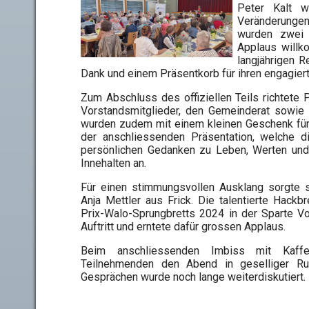
Peter Kalt w
Veränderunge
wurden zwei 
Applaus willk
langjährigen R
Dank und einem Präsentkorb für ihren engagiert
Zum Abschluss des offiziellen Teils richtete 
Vorstandsmitglieder, den Gemeinderat sowie d
wurden zudem mit einem kleinen Geschenk für 
der anschliessenden Präsentation, welche die
persönlichen Gedanken zu Leben, Werten un
Innehalten an.
Für einen stimmungsvollen Ausklang sorgte s
Anja Mettler aus Frick. Die talentierte Hackb
Prix-Walo-Sprungbretts 2024 in der Sparte V
Auftritt und erntete dafür grossen Applaus.
Beim anschliessenden Imbiss mit Kaff
Teilnehmenden den Abend in geselliger Ru
Gesprächen wurde noch lange weiterdiskutiert.