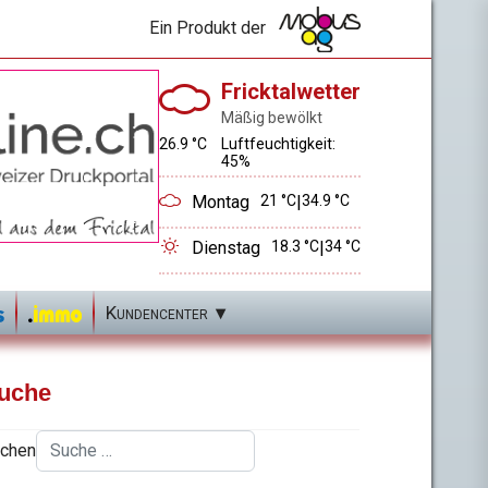
Ein Produkt der
Fricktalwetter
Mäßig bewölkt
26.9 °C
Luftfeuchtigkeit:
45%
Montag
21 °C
|
34.9 °C
Dienstag
18.3 °C
|
34 °C
Kundencenter
uche
chen