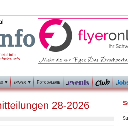
al
cktal.info
fricktal.info
es
epaper
Fotogalerie
tteilungen 28-2026
S
Su