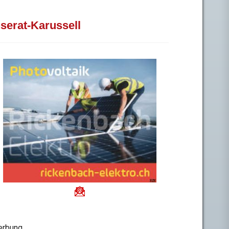
nserat-Karussell
rbung