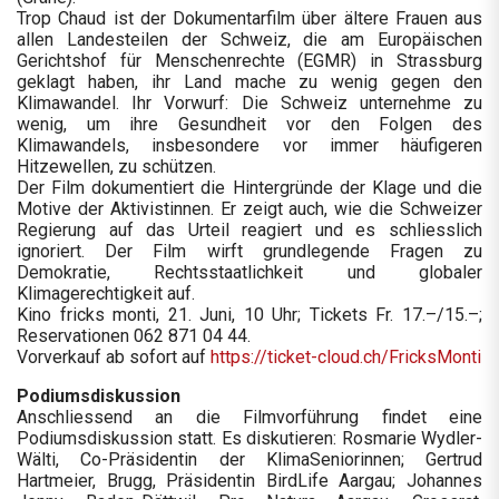
Trop Chaud ist der Dokumentarfilm über ältere Frauen aus
allen Landesteilen der Schweiz, die am Europäischen
Gerichtshof für Menschenrechte (EGMR) in Strassburg
geklagt haben, ihr Land mache zu wenig gegen den
Klimawandel. Ihr Vorwurf: Die Schweiz unternehme zu
wenig, um ihre Gesundheit vor den Folgen des
Klimawandels, insbesondere vor immer häufigeren
Hitzewellen, zu schützen.
Der Film dokumentiert die Hintergründe der Klage und die
Motive der Aktivistinnen. Er zeigt auch, wie die Schweizer
Regierung auf das Urteil reagiert und es schliesslich
ignoriert. Der Film wirft grundlegende Fragen zu
Demokratie, Rechtsstaatlichkeit und globaler
Klimagerechtigkeit auf.
Kino fricks monti, 21. Juni, 10 Uhr; Tickets Fr. 17.–/15.–;
Reservationen 062 871 04 44.
Vorverkauf ab sofort auf
https://ticket-cloud.ch/FricksMonti
Podiumsdiskussion
Anschliessend an die Filmvorführung findet eine
Podiumsdiskussion statt. Es diskutieren: Rosmarie Wydler-
Wälti, Co-Präsidentin der KlimaSeniorinnen; Gertrud
Hartmeier, Brugg, Präsidentin BirdLife Aargau; Johannes