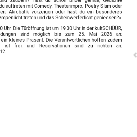
und zaubern? Hast du schon Bilder gemalt, Gedichte
du auftreten mit Comedy, Theaterimpro, Poetry Slam oder
eren, Akrobatik vorzeigen oder hast du ein besonderes
 Rampenlicht treten und das Scheinwerferlicht geniessen?»
20 Uhr. Die Türöffnung ist um 19.30 Uhr in der kultSCHÜÜR,
eldungen sind möglich bis zum 25. Mai 2026 an:
 ein kleines Präsent. Die Verantwortlichen hoffen zudem
tt ist frei, und Reservationen sind zu richten an:
12.