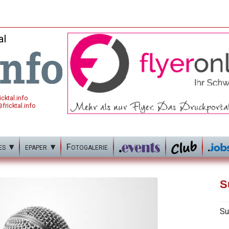
al
cktal.info
fricktal.info
es
epaper
Fotogalerie
S
Su