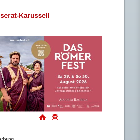
nserat-Karussell
rbung