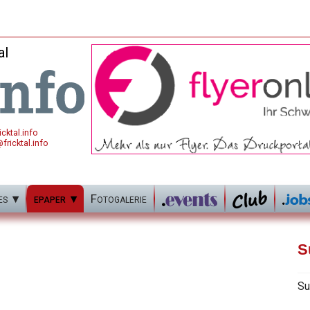
al
cktal.info
fricktal.info
es
epaper
Fotogalerie
S
Su