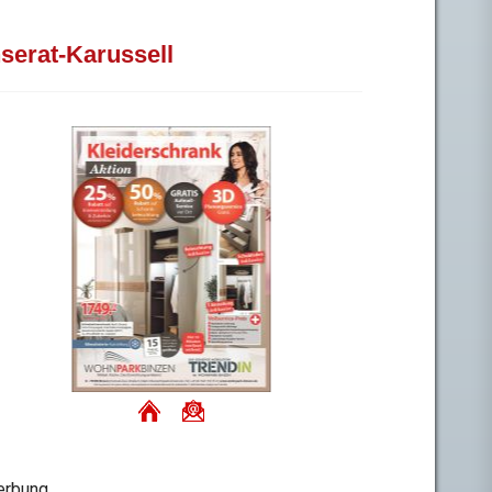
nserat-Karussell
rbung