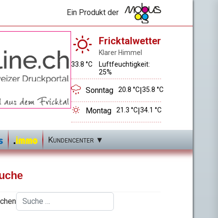
Ein Produkt der
Fricktalwetter
Klarer Himmel
33.8 °C
Luftfeuchtigkeit:
25%
Sonntag
20.8 °C
|
35.8 °C
Montag
21.3 °C
|
34.1 °C
Kundencenter
uche
chen