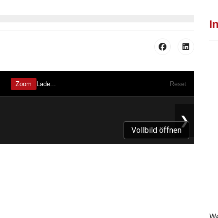
I
Vollbild öffnen
We