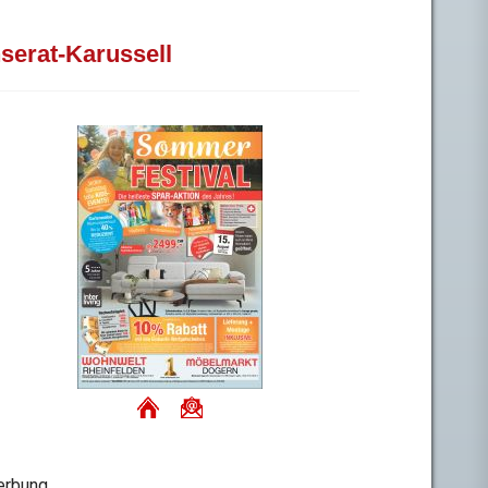
nserat-Karussell
rbung