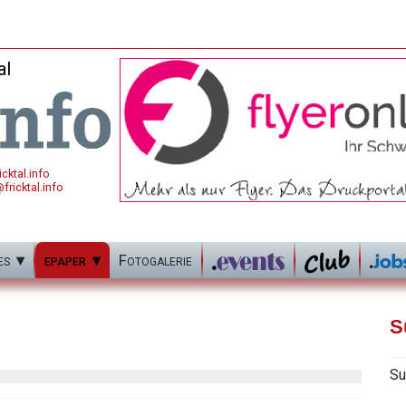
al
cktal.info
fricktal.info
es
epaper
Fotogalerie
S
Su