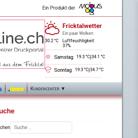
Ein Produkt der
Fricktalwetter
Ein paar Wolken
30.2 °C
Luftfeuchtigkeit:
37%
Samstag
19.3 °C
|
34.1 °C
Sonntag
19.3 °C
|
34.7 °C
Kundencenter
uche
chen