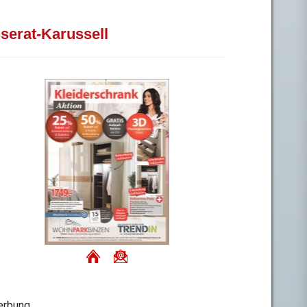
nserat-Karussell
rbung