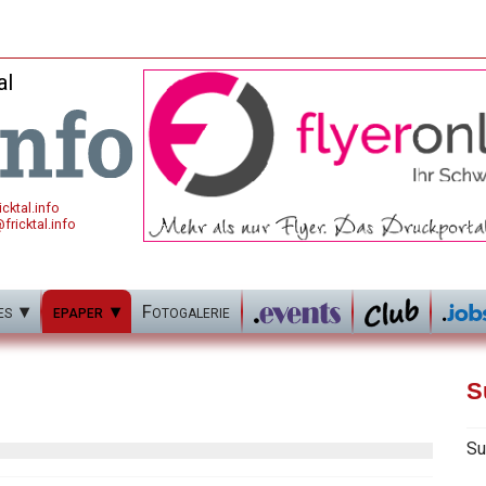
al
cktal.info
fricktal.info
es
epaper
Fotogalerie
S
Su