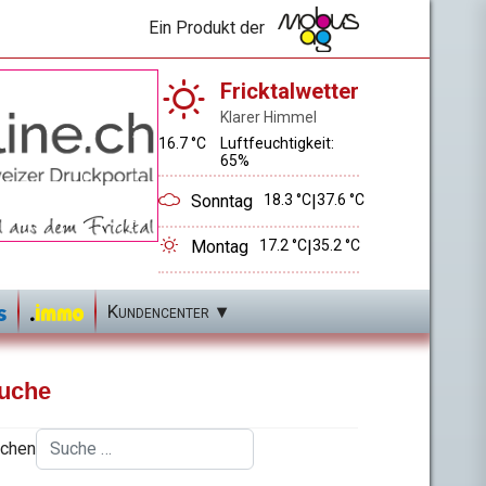
Ein Produkt der
Fricktalwetter
Klarer Himmel
16.7 °C
Luftfeuchtigkeit:
65%
Sonntag
18.3 °C
|
37.6 °C
Montag
17.2 °C
|
35.2 °C
Kundencenter
uche
chen